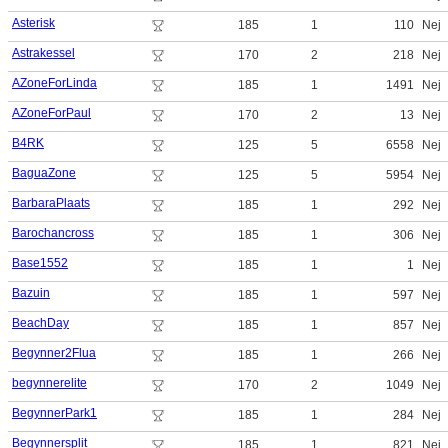
Asterisk
185
1
110
Nej
Astrakessel
170
2
218
Nej
AZoneForLinda
185
1
1491
Nej
AZoneForPaul
170
2
13
Nej
B4RK
125
5
6558
Nej
BaguaZone
125
5
5954
Nej
BarbaraPlaats
185
1
292
Nej
Barochancross
185
1
306
Nej
Base1552
185
1
1
Nej
Bazuin
185
1
597
Nej
BeachDay
185
1
857
Nej
Begynner2Flua
185
1
266
Nej
begynnerelite
170
2
1049
Nej
BegynnerPark1
185
1
284
Nej
Begynnersplit
185
1
821
Nej