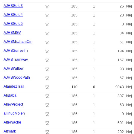
AJHBGold3
185
1
26
Nej
AJHBGold4
185
1
23
Nej
AJHBGold5
185
1
3
Nej
AJHBMGV
185
1
34
Nej
AJHBMitchamCm
185
1
61
Nej
AJHBSurreyIrn
185
1
194
Nej
AJHBTramway
185
1
157
Nej
AJHBWillow
185
1
93
Nej
AJHBWoodPath
185
1
67
Nej
AlandezTrail
110
6
9043
Nej
AliBaba
185
1
307
Nej
AlleyProject
185
1
63
Nej
allinugMolen
185
1
9
Nej
AlteWache
185
1
501
Nej
Altmark
185
1
202
Nej