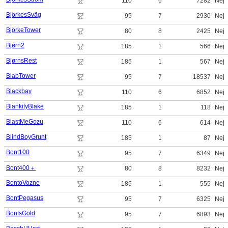
110
6
7282
Nej
BjörkesSväg
95
7
2930
Nej
BjörkeTower
80
8
2425
Nej
Bjørn2
185
1
566
Nej
BjørnsRest
185
1
567
Nej
BlabTower
95
7
18537
Nej
Blackbay
110
6
6852
Nej
BlankityBlake
185
1
118
Nej
BlastMeGozu
110
6
614
Nej
BlindBoyGrunt
185
1
87
Nej
Bont100
95
7
6349
Nej
Bont400＋
80
8
8232
Nej
BontoVozne
185
1
555
Nej
BontPegasus
95
7
6325
Nej
BontsGold
95
7
6893
Nej