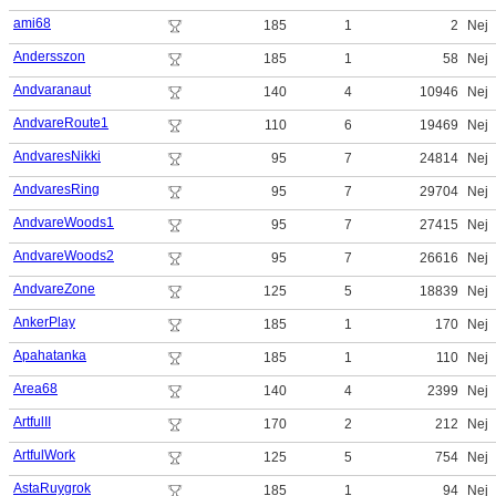
ami68
185
1
2
Nej
Andersszon
185
1
58
Nej
Andvaranaut
140
4
10946
Nej
AndvareRoute1
110
6
19469
Nej
AndvaresNikki
95
7
24814
Nej
AndvaresRing
95
7
29704
Nej
AndvareWoods1
95
7
27415
Nej
AndvareWoods2
95
7
26616
Nej
AndvareZone
125
5
18839
Nej
AnkerPlay
185
1
170
Nej
Apahatanka
185
1
110
Nej
Area68
140
4
2399
Nej
ArtfulII
170
2
212
Nej
ArtfulWork
125
5
754
Nej
AstaRuygrok
185
1
94
Nej