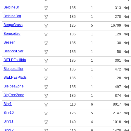
BeltlineBr
185
1
313
Nej
BeltlineBrg
185
1
278
Nej
BergaGrass
125
5
16709
Nej
Bergspitze
185
1
129
Nej
Bessen
185
1
30
Nej
BestVWEver
185
1
58
Nej
BIELPEsHilda
185
1
301
Nej
BielpesLiller
185
1
472
Nej
BIELPEsPlads
185
1
28
Nej
BielpesZone
185
1
497
Nej
BigTreeZone
185
1
874
Nej
Biry1
110
6
8017
Nej
Biry10
125
5
2147
Nej
Biry11
140
4
1018
Nej
Biry12
110
6
1478
Nej