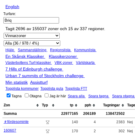
English
Turfare:
Tagit 2696 av 155037 zoner och 15 av 337 regioner.
Hjälp
Sammanställning
Regionslista
Kommunlista
En Skånsk Klassiker
Klassikerzoner
Västerbottens Turf-klassiker
VBK-zoner
Världskarta
7 Hills of Edinburgh challenge
Urban 7 summits of Stockholm challenge
Min statistik
Assistturf
Topplista kommuner
Topplista gula
Topplista FTT
Tagna
Otagna
Jag är här
Spara alla
Spara tagna
Spara otagn
Zon
Typ
tp
pph
Tagningar
Tag
Summa
22977165
206189
138472502
＃fördesominte
140
4
2383
Nej
160607
170
2
302
Nej