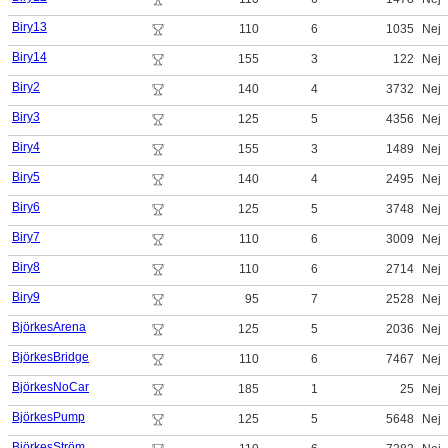
Biry13
110
6
1035
Nej
Biry14
155
3
122
Nej
Biry2
140
4
3732
Nej
Biry3
125
5
4356
Nej
Biry4
155
3
1489
Nej
Biry5
140
4
2495
Nej
Biry6
125
5
3748
Nej
Biry7
110
6
3009
Nej
Biry8
110
6
2714
Nej
Biry9
95
7
2528
Nej
BjörkesArena
125
5
2036
Nej
BjörkesBridge
110
6
7467
Nej
BjörkesNoCar
185
1
25
Nej
BjörkesPump
125
5
5648
Nej
BjörkesStröm