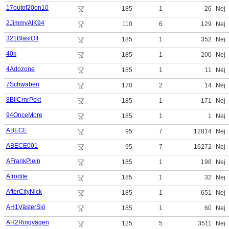
17outof20on10
185
1
26
Nej
2JimmyAIK94
110
6
129
Nej
321BlastOff
185
1
352
Nej
40k
185
1
200
Nej
4Adozone
185
1
11
Nej
7Schwaben
170
2
14
Nej
8BllCrnrPckt
185
1
171
Nej
94OnceMore
185
1
1
Nej
ABECE
95
7
12814
Nej
ABECE001
95
7
16272
Nej
AFrankPlein
185
1
198
Nej
Afrodite
185
1
32
Nej
AfterCityNick
185
1
651
Nej
AH1VästerSjö
185
1
60
Nej
AH2Ringvägen
125
5
3511
Nej