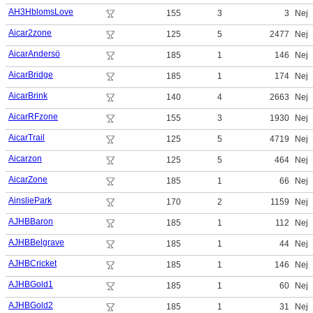
AH3HblomsLove
155
3
3
Nej
Aicar2zone
125
5
2477
Nej
AicarAndersö
185
1
146
Nej
AicarBridge
185
1
174
Nej
AicarBrink
140
4
2663
Nej
AicarRFzone
155
3
1930
Nej
AicarTrail
125
5
4719
Nej
Aicarzon
125
5
464
Nej
AicarZone
185
1
66
Nej
AinsliePark
170
2
1159
Nej
AJHBBaron
185
1
112
Nej
AJHBBelgrave
185
1
44
Nej
AJHBCricket
185
1
146
Nej
AJHBGold1
185
1
60
Nej
AJHBGold2
185
1
31
Nej