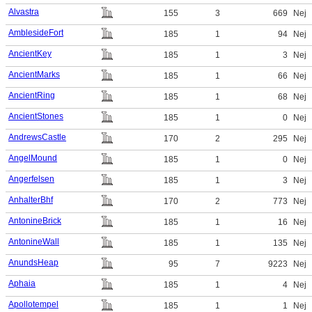
Alvastra
155
3
669
Nej
AmblesideFort
185
1
94
Nej
AncientKey
185
1
3
Nej
AncientMarks
185
1
66
Nej
AncientRing
185
1
68
Nej
AncientStones
185
1
0
Nej
AndrewsCastle
170
2
295
Nej
AngelMound
185
1
0
Nej
Angerfelsen
185
1
3
Nej
AnhalterBhf
170
2
773
Nej
AntonineBrick
185
1
16
Nej
AntonineWall
185
1
135
Nej
AnundsHeap
95
7
9223
Nej
Aphaia
185
1
4
Nej
Apollotempel
185
1
1
Nej