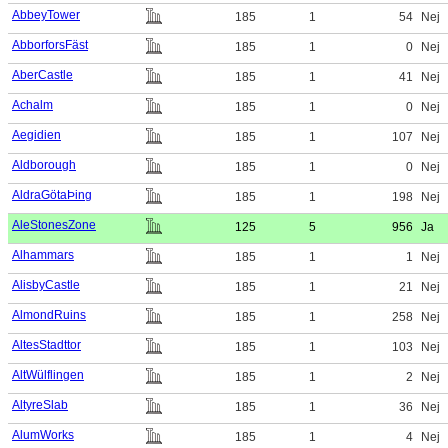
AbbeyTower
185
1
54
Nej
AbborforsFäst
185
1
0
Nej
AberCastle
185
1
41
Nej
Achalm
185
1
0
Nej
Aegidien
185
1
107
Nej
Aldborough
185
1
0
Nej
AldraGötaÞing
185
1
198
Nej
AleStonesZone
125
5
956
Ja
Alhammars
185
1
1
Nej
AlisbyCastle
185
1
21
Nej
AlmondRuins
185
1
258
Nej
AltesStadttor
185
1
103
Nej
AltWülflingen
185
1
2
Nej
AltyreSlab
185
1
36
Nej
AlumWorks
185
1
4
Nej