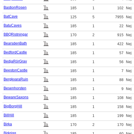
BastionRosen
185
1
102
Nej
BatCave
125
5
7955
Nej
BatuCaves
185
1
22
Nej
BBQRistningar
170
2
915
Nej
BearsdenBath
185
1
422
Nej
BedfordCastle
185
1
57
Nej
BedjaRörGrav
185
1
56
Nej
BeestonCastle
185
1
7
Nej
BergkvaraRuin
185
1
88
Nej
Besenhorsten
185
1
9
Nej
BewareSaxons
185
1
108
Nej
BigBorgHill
185
1
158
Nej
BillHill
185
1
199
Nej
Birka
170
2
170
Nej
Birkrigg
185
1
60
Nej