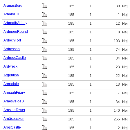
AranäsBorg
185
1
39
Nej
ArboryHill
185
1
1
Nej
ArbroathAbbey
185
1
12
Nej
ArdmoreRound
185
1
8
Nej
ArdochFort
185
1
103
Nej
Ardrossan
185
1
74
Nej
ArdrossCastle
185
1
34
Nej
Ardvreck
185
1
23
Nej
Argentina
185
1
22
Nej
Armadale
185
1
13
Nej
ArmaghFriary
185
1
17
Nej
ArnesveldeB
185
1
34
Nej
ArnsideTower
185
1
140
Nej
Arnäsbacken
185
1
265
Nej
ArosCastle
185
1
2
Nej