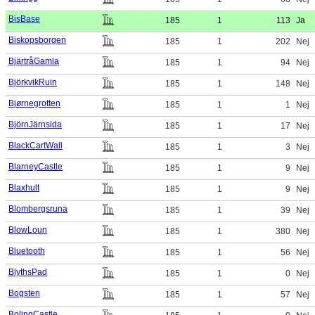
BisBase
185
1
113
Ja
Biskopsborgen
185
1
202
Nej
BjärtråGamla
185
1
94
Nej
BjörkvikRuin
185
1
148
Nej
Bjørnegrotten
185
1
1
Nej
BjörnJärnsida
185
1
17
Nej
BlackCartWall
185
1
3
Nej
BlarneyCastle
185
1
9
Nej
Blaxhult
185
1
9
Nej
Blombergsruna
185
1
39
Nej
BlowLoun
185
1
380
Nej
Bluetooth
185
1
56
Nej
BlythsPad
185
1
0
Nej
Bogsten
185
1
57
Nej
BolingCastle