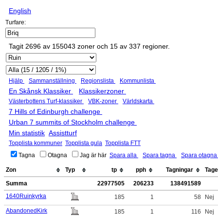
English
Turfare:
Tagit 2696 av 155043 zoner och 15 av 337 regioner.
Hjälp
Sammanställning
Regionslista
Kommunlista
En Skånsk Klassiker
Klassikerzoner
Västerbottens Turf-klassiker
VBK-zoner
Världskarta
7 Hills of Edinburgh challenge
Urban 7 summits of Stockholm challenge
Min statistik
Assistturf
Topplista kommuner
Topplista gula
Topplista FTT
Tagna
Otagna
Jag är här
Spara alla
Spara tagna
Spara otagn
Zon
Typ
tp
pph
Tagningar
Tag
Summa
22977505
206233
138491589
1640Ruinkyrka
185
1
58
Nej
AbandonedKirk
185
1
116
Nej