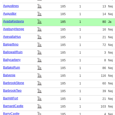
Augustines
185
1
13
Nej
Augusttor
185
1
14
Nej
AvadaKedavra
185
1
80
Ja
AveburyHenge
185
1
16
Nej
AxevallaHus
185
1
21
Nej
Balgarthno
185
1
72
Nej
BallowallRuin
185
1
3
Nej
Ballycarbery
185
1
8
Nej
BaltaksRuin
185
1
86
Nej
Balvenie
185
1
116
Nej
BarbrookStone
185
1
60
Nej
BarbrookTwo
185
1
39
Nej
BarHillFort
185
1
21
Nej
BarnardCastle
185
1
103
Nej
BarryCastle
185
1
4
Nej