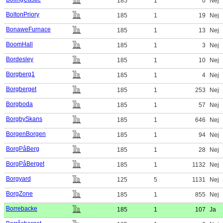
185
1
0
Nej
BoltonPriory
185
1
19
Nej
BonaweFurnace
185
1
13
Nej
BoomHall
185
1
3
Nej
Bordesley
185
1
10
Nej
Borgberg1
185
1
4
Nej
Borgberget
185
1
253
Nej
Borgboda
185
1
57
Nej
BorgbySkans
185
1
646
Nej
BorgenBorgen
185
1
94
Nej
BorgPåBerg
185
1
28
Nej
BorgPåBerget
185
1
1132
Nej
Borgyard
125
5
1131
Nej
BorgZone
185
1
855
Nej
Borrebacke
185
1
107
Ja