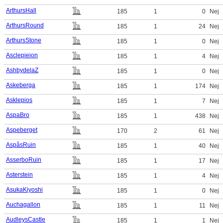
ArthursHall
185
1
0
Nej
ArthursRound
185
1
24
Nej
ArthursStone
185
1
0
Nej
Asclepieion
185
1
4
Nej
AshbydelaZ
185
1
0
Nej
Askeberga
185
1
174
Nej
Asklepios
185
1
7
Nej
AspaBro
185
1
438
Nej
Aspeberget
170
2
61
Nej
AspåsRuin
185
1
40
Nej
AsserboRuin
185
1
17
Nej
Asterstein
185
1
4
Nej
AsukaKiyoshi
185
1
0
Nej
Auchagallon
185
1
11
Nej
AudleysCastle
185
1
1
Nej