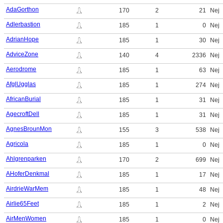
AdaGorthon
170
2
21
Nej
Adlerbastion
185
1
0
Nej
AdrianHope
185
1
30
Nej
AdviceZone
140
4
2336
Nej
Aerodrome
185
1
63
Nej
AfglUgglas
185
1
274
Nej
AfricanBurial
185
1
31
Nej
AgecroftDell
185
1
31
Nej
AgnesBrounMon
155
3
538
Nej
Agricola
185
1
0
Nej
Ahlgrenparken
170
2
699
Nej
AHoferDenkmal
185
1
17
Nej
AirdrieWarMem
185
1
48
Nej
Airlie65Feet
185
1
2
Nej
AirMenWomen
185
1
0
Nej