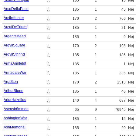
185
1
15
Nej
ArcoDellaPace
185
1
45
Nej
ArcticHunter
170
2
766
Nej
ArculDeTriumf
185
1
21
Nej
ArgentsMead
185
1
9
Nej
ArgyllSquare
170
2
198
Nej
ArgyllSthrlnd
185
1
186
Nej
ArmaArmfeldt
185
1
1
Nej
ArmadaleWar
185
1
335
Nej
ArpiSten
170
2
2513
Nej
ArthurStone
185
1
46
Nej
ArturHazelius
140
4
687
Nej
Aseaströmmen
65
9
76945
Nej
AshingtonWar
185
1
15
Nej
AshMemorial
185
1
20
Nej