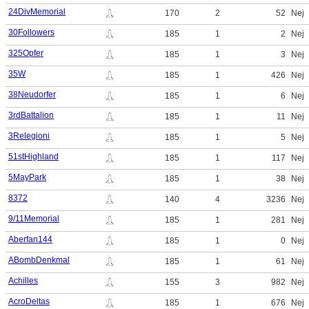
24DivMemorial
170
2
52
Nej
30Followers
185
1
2
Nej
325Opfer
185
1
3
Nej
35W
185
1
426
Nej
38Neudorfer
185
1
6
Nej
3rdBattalion
185
1
11
Nej
3Relegioni
185
1
5
Nej
51stHighland
185
1
117
Nej
5MayPark
185
1
38
Nej
8372
140
4
3236
Nej
9/11Memorial
185
1
281
Nej
Aberfan144
185
1
0
Nej
ABombDenkmal
185
1
61
Nej
Achilles
155
3
982
Nej
AcroDeltas
185
1
676
Nej