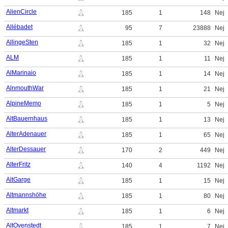
AlienCircle
185
1
148
Nej
Allébadet
95
7
23888
Nej
AllingeSten
185
1
32
Nej
ALM
185
1
11
Nej
AlMarinaio
185
1
14
Nej
AlnmouthWar
185
1
21
Nej
AlpineMemo
185
1
5
Nej
AltBauernhaus
185
1
13
Nej
AlterAdenauer
185
1
65
Nej
AlterDessauer
170
2
449
Nej
AlterFritz
140
4
1192
Nej
AltGarge
185
1
15
Nej
Altmannshöhe
185
1
80
Nej
Altmarkt
185
1
6
Nej
AltOvenstedt
185
1
7
Nej