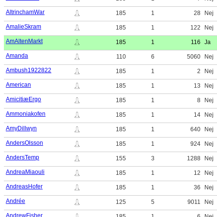
AltrinchamWar
185
1
28
Nej
AmalieSkram
185
1
122
Nej
AmAltenMarkt
185
1
116
Ja
Amanda
110
6
5060
Nej
Ambush1922822
185
1
2
Nej
American
185
1
13
Nej
AmicitiæErgo
185
1
8
Nej
Ammoniakofen
185
1
14
Nej
AmyDillwyn
185
1
640
Nej
AndersOlsson
185
1
924
Nej
AndersTemp
155
3
1288
Nej
AndreaMiaouli
185
1
12
Nej
AndreasHofer
185
1
36
Nej
Andrée
125
5
9011
Nej
AndrewFisher
185
1
6
Nej