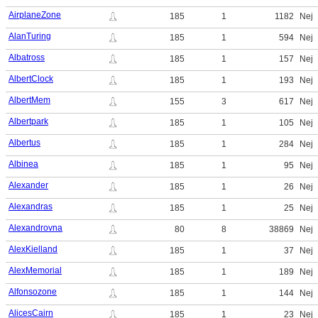
AirplaneZone
185
1
1182
Nej
AlanTuring
185
1
594
Nej
Albatross
185
1
157
Nej
AlbertClock
185
1
193
Nej
AlbertMem
155
3
617
Nej
Albertpark
185
1
105
Nej
Albertus
185
1
284
Nej
Albinea
185
1
95
Nej
Alexander
185
1
26
Nej
Alexandras
185
1
25
Nej
Alexandrovna
80
8
38869
Nej
AlexKielland
185
1
37
Nej
AlexMemorial
185
1
189
Nej
Alfonsozone
185
1
144
Nej
AlicesCairn
185
1
23
Nej