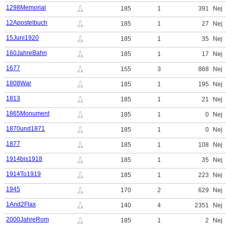
1298Memorial
185
1
391
Nej
12Apostelbuch
185
1
27
Nej
15Juni1920
185
1
35
Nej
160JahreBahn
185
1
17
Nej
1677
155
3
868
Nej
1808War
185
1
195
Nej
1813
185
1
21
Nej
1865Monument
185
1
0
Nej
1870und1871
185
1
0
Nej
1877
185
1
108
Nej
1914bis1918
185
1
35
Nej
1914To1919
185
1
223
Nej
1945
170
2
629
Nej
1And2Flax
140
4
2351
Nej
2000JahreRom
185
1
2
Nej