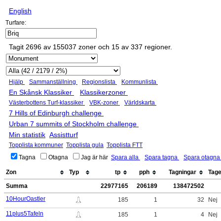
English
Turfare:
Tagit 2696 av 155037 zoner och 15 av 337 regioner.
Hjälp
Sammanställning
Regionslista
Kommunlista
En Skånsk Klassiker
Klassikerzoner
Västerbottens Turf-klassiker
VBK-zoner
Världskarta
7 Hills of Edinburgh challenge
Urban 7 summits of Stockholm challenge
Min statistik
Assistturf
Topplista kommuner
Topplista gula
Topplista FTT
Tagna
Otagna
Jag är här
Spara alla
Spara tagna
Spara otagn
Zon
Typ
tp
pph
Tagningar
Tag
Summa
22977165
206189
138472502
10HourOastler
185
1
32
Nej
11plus5Tafeln
185
1
4
Nej