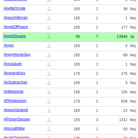
AnetteDroste
185
1
38
Nej
AneurinBevan
185
1
1
Nej
AngelOfPeace
185
1
177
Nej
AngelSquare
95
7
13940
Ja
Anger
185
1
5
Nej
AngryHorseGuy
185
1
89
Nej
Annasäule
185
1
1
Nej
AnsgarsKors
170
2
275
Nej
AnSuileachan
185
1
5
Nej
Antikolonial
185
1
105
Nej
APAndersson
170
2
609
Nej
AppenGedenk
185
1
22
Nej
AProperSquare
155
3
1311
Nej
ArbroathWar
185
1
50
Nej
ArcdeTriomphe