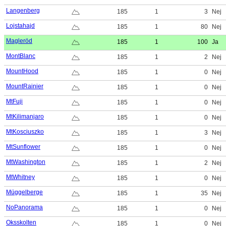
Langenberg
185
1
3
Nej
Lojstahajd
185
1
80
Nej
Magleröd
185
1
100
Ja
MontBlanc
185
1
2
Nej
MountHood
185
1
0
Nej
MountRainier
185
1
0
Nej
MtFuji
185
1
0
Nej
MtKilimanjaro
185
1
0
Nej
MtKosciuszko
185
1
3
Nej
MtSunflower
185
1
0
Nej
MtWashington
185
1
2
Nej
MtWhitney
185
1
0
Nej
Müggelberge
185
1
35
Nej
NoPanorama
185
1
0
Nej
Oksskolten
185
1
0
Nej