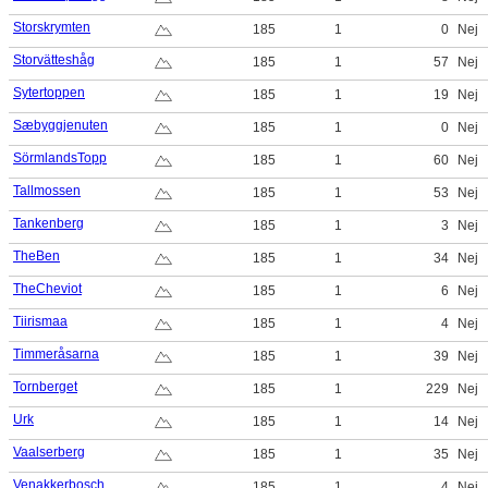
Storskrymten
185
1
0
Nej
Storvätteshåg
185
1
57
Nej
Sytertoppen
185
1
19
Nej
Sæbyggjenuten
185
1
0
Nej
SörmlandsTopp
185
1
60
Nej
Tallmossen
185
1
53
Nej
Tankenberg
185
1
3
Nej
TheBen
185
1
34
Nej
TheCheviot
185
1
6
Nej
Tiirismaa
185
1
4
Nej
Timmeråsarna
185
1
39
Nej
Tornberget
185
1
229
Nej
Urk
185
1
14
Nej
Vaalserberg
185
1
35
Nej
Venakkerbosch
185
1
4
Nej