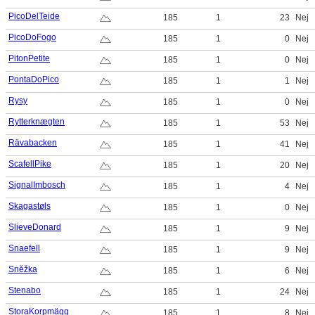
PicoDelTeide
185
1
23
Nej
PicoDoFogo
185
1
0
Nej
PitonPetite
185
1
0
Nej
PontaDoPico
185
1
1
Nej
Rysy
185
1
0
Nej
Rytterknægten
185
1
53
Nej
Rävabacken
185
1
41
Nej
ScafellPike
185
1
20
Nej
SignalImbosch
185
1
4
Nej
Skagastøls
185
1
0
Nej
SlieveDonard
185
1
9
Nej
Snaefell
185
1
9
Nej
Sněžka
185
1
6
Nej
Stenabo
185
1
24
Nej
StoraKorpmägg
185
1
8
Nej