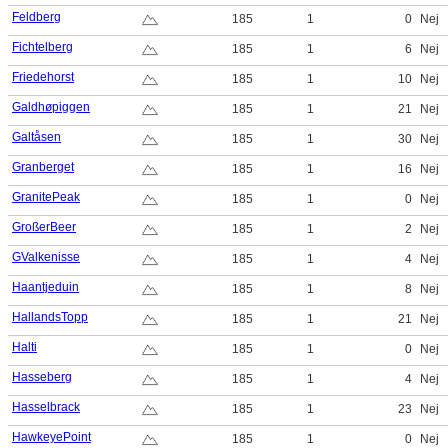
Feldberg
185
1
0
Nej
Fichtelberg
185
1
6
Nej
Friedehorst
185
1
10
Nej
Galdhøpiggen
185
1
21
Nej
Galtåsen
185
1
30
Nej
Granberget
185
1
16
Nej
GranitePeak
185
1
0
Nej
GroßerBeer
185
1
2
Nej
GValkenisse
185
1
4
Nej
Haantjeduin
185
1
8
Nej
HallandsTopp
185
1
21
Nej
Halti
185
1
0
Nej
Hasseberg
185
1
4
Nej
Hasselbrack
185
1
23
Nej
HawkeyePoint
185
1
0
Nej