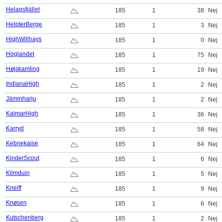
Helagsfjället
185
1
38
Nej
HelpterBerge
185
1
3
Nej
HighWillhays
185
1
0
Nej
Höglandet
185
1
75
Nej
Højskamling
185
1
19
Nej
IndianaHigh
185
1
2
Nej
Jäminharju
185
1
2
Nej
KalmarHigh
185
1
36
Nej
Karryd
185
1
58
Nej
Kebnekaise
185
1
64
Nej
KinderScout
185
1
6
Nej
Klimduin
185
1
5
Nej
Kneiff
185
1
9
Nej
Knøsen
185
1
6
Nej
Kutschenberg
185
1
2
Nej