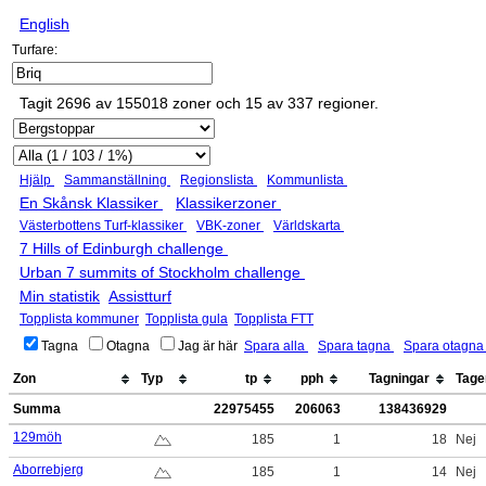
English
Turfare:
Tagit 2696 av 155018 zoner och 15 av 337 regioner.
Hjälp
Sammanställning
Regionslista
Kommunlista
En Skånsk Klassiker
Klassikerzoner
Västerbottens Turf-klassiker
VBK-zoner
Världskarta
7 Hills of Edinburgh challenge
Urban 7 summits of Stockholm challenge
Min statistik
Assistturf
Topplista kommuner
Topplista gula
Topplista FTT
Tagna
Otagna
Jag är här
Spara alla
Spara tagna
Spara otagn
Zon
Typ
tp
pph
Tagningar
Tage
Summa
22975455
206063
138436929
129möh
185
1
18
Nej
Aborrebjerg
185
1
14
Nej