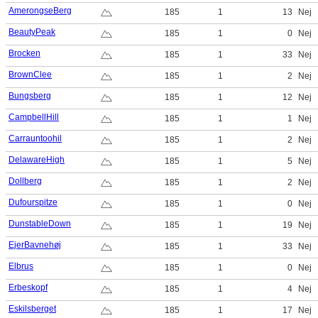
AmerongseBerg
185
1
13
Nej
BeautyPeak
185
1
0
Nej
Brocken
185
1
33
Nej
BrownClee
185
1
2
Nej
Bungsberg
185
1
12
Nej
CampbellHill
185
1
1
Nej
Carrauntoohil
185
1
2
Nej
DelawareHigh
185
1
5
Nej
Dollberg
185
1
2
Nej
Dufourspitze
185
1
0
Nej
DunstableDown
185
1
19
Nej
EjerBavnehøj
185
1
33
Nej
Elbrus
185
1
0
Nej
Erbeskopf
185
1
4
Nej
Eskilsberget
185
1
17
Nej