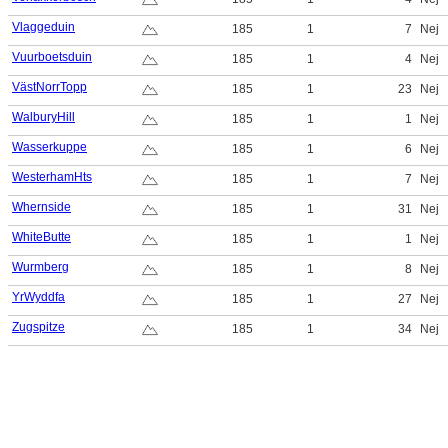
Vlaggeduin
185
1
7
Nej
Vuurboetsduin
185
1
4
Nej
VästNorrTopp
185
1
23
Nej
WalburyHill
185
1
1
Nej
Wasserkuppe
185
1
6
Nej
WesterhamHts
185
1
7
Nej
Whernside
185
1
31
Nej
WhiteButte
185
1
1
Nej
Wurmberg
185
1
8
Nej
YrWyddfa
185
1
27
Nej
Zugspitze
185
1
34
Nej