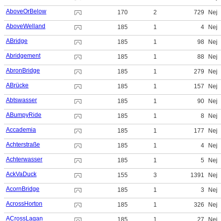
AboveOrBelow
170
2
729
Nej
AboveWelland
185
1
4
Nej
ABridge
185
1
98
Nej
Abridgement
185
1
88
Nej
AbronBridge
185
1
279
Nej
ABrücke
185
1
157
Nej
Abtswasser
185
1
90
Nej
ABumpyRide
185
1
8
Nej
Accademia
185
1
177
Nej
Achterstraße
185
1
4
Nej
Achterwasser
185
1
5
Nej
AckVaDuck
155
3
1391
Nej
AcornBridge
185
1
3
Nej
AcrossHorton
185
1
326
Nej
ACrossLagan
185
1
27
Nej