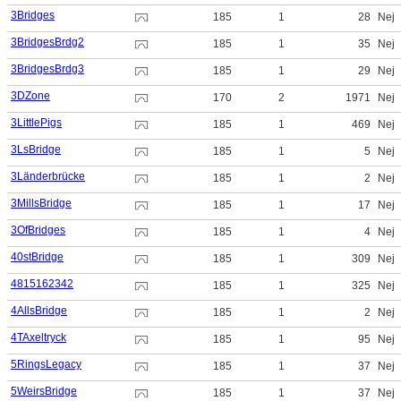
3Bridges
185
1
28
Nej
3BridgesBrdg2
185
1
35
Nej
3BridgesBrdg3
185
1
29
Nej
3DZone
170
2
1971
Nej
3LittlePigs
185
1
469
Nej
3LsBridge
185
1
5
Nej
3Länderbrücke
185
1
2
Nej
3MillsBridge
185
1
17
Nej
3OfBridges
185
1
4
Nej
40stBridge
185
1
309
Nej
4815162342
185
1
325
Nej
4AllsBridge
185
1
2
Nej
4TAxeltryck
185
1
95
Nej
5RingsLegacy
185
1
37
Nej
5WeirsBridge
185
1
37
Nej