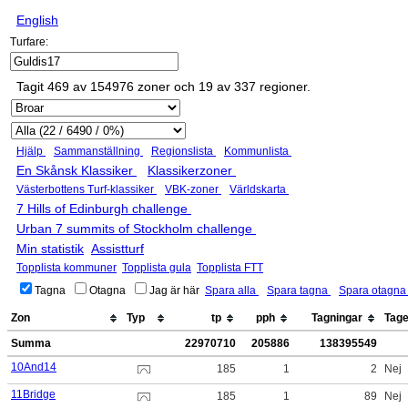
English
Turfare:
Tagit 469 av 154976 zoner och 19 av 337 regioner.
Hjälp
Sammanställning
Regionslista
Kommunlista
En Skånsk Klassiker
Klassikerzoner
Västerbottens Turf-klassiker
VBK-zoner
Världskarta
7 Hills of Edinburgh challenge
Urban 7 summits of Stockholm challenge
Min statistik
Assistturf
Topplista kommuner
Topplista gula
Topplista FTT
Tagna
Otagna
Jag är här
Spara alla
Spara tagna
Spara otagn
Zon
Typ
tp
pph
Tagningar
Tag
Summa
22970710
205886
138395549
10And14
185
1
2
Nej
11Bridge
185
1
89
Nej