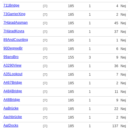
711Bridge
185
1
4
Nej
73GarrierXing
185
1
2
Nej
7HäradAssman
185
1
45
Nej
7HäradKovra
185
1
37
Nej
89AndCounting
185
1
1
Nej
90DegreeBr
185
1
6
Nej
99ansBro
155
3
9
Nej
A3290View
185
1
36
Nej
A35Lookout
185
1
7
Nej
A467Bridge
185
1
2
Nej
A484Bridge
185
1
11
Nej
A48Bridge
185
1
9
Nej
AaBrücke
185
1
22
Nej
Aachbrücke
185
1
2
Nej
AalDocks
185
1
137
Nej