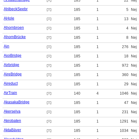
185
1
22
Nej
AhlbeckSeebr
185
1
5
Nej
AHole
185
1
13
Nej
Ahornbroen
185
1
4
Nej
AhornBrücke
185
1
8
Nej
Ain
185
1
276
Nej
AioiBridge
185
1
18
Nej
Airbridge
185
1
972
Nej
AireBridge
185
1
360
Nej
Aireduct
185
1
29
Nej
AirTrain
140
4
1046
Nej
AkasakaBridge
185
1
47
Nej
Akerselva
185
1
231
Nej
Akrobaten
185
1
1291
Nej
AktaBäver
185
1
1034
Nej