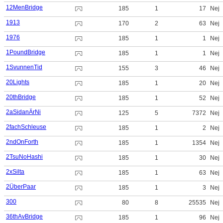
12MenBridge
185
1
17
Nej
1913
170
2
63
Nej
1976
185
1
1
Nej
1PoundBridge
185
1
1
Nej
1SvunnenTid
155
3
46
Nej
20Lights
185
1
20
Nej
20thBridge
185
1
52
Nej
2aSidanÄrNi
125
5
7372
Nej
2fachSchleuse
185
1
2
Nej
2ndOnForth
185
1
1354
Nej
2TsuNoHashi
185
1
30
Nej
2xSilta
185
1
63
Nej
2ÜberPaar
185
1
3
Nej
300
80
8
25535
Nej
36thAvBridge
185
1
96
Nej