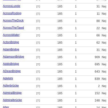
AcrossLunde
185
1
31
Nej
AcrossRoding
185
1
11
Nej
AcrossTheDock
185
1
88
Nej
AcrossTheTawd
185
1
22
Nej
AcrossWater
185
1
66
Nej
ActonBridge
185
1
62
Nej
AdamBridge
185
1
31
Nej
AdamsonBridge
185
1
909
Nej
AddisBridge
185
1
695
Nej
ADeanBridge
185
1
643
Nej
Adelphi
185
1
839
Nej
Adlerbrücke
185
1
2
Nej
AdmiralBridge
185
1
152
Nej
Admiralbrücke
185
1
248
Nej
Afan
185
1
14
Nej