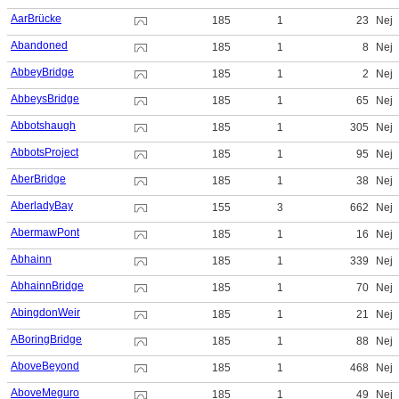
AarBrücke
185
1
23
Nej
Abandoned
185
1
8
Nej
AbbeyBridge
185
1
2
Nej
AbbeysBridge
185
1
65
Nej
Abbotshaugh
185
1
305
Nej
AbbotsProject
185
1
95
Nej
AberBridge
185
1
38
Nej
AberladyBay
155
3
662
Nej
AbermawPont
185
1
16
Nej
Abhainn
185
1
339
Nej
AbhainnBridge
185
1
70
Nej
AbingdonWeir
185
1
21
Nej
ABoringBridge
185
1
88
Nej
AboveBeyond
185
1
468
Nej
AboveMeguro
185
1
49
Nej