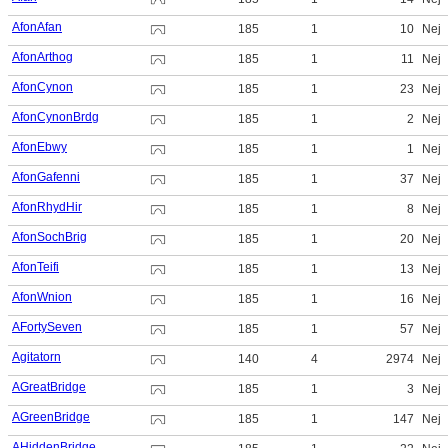
AfonAfan
185
1
10
Nej
AfonArthog
185
1
11
Nej
AfonCynon
185
1
23
Nej
AfonCynonBrdg
185
1
2
Nej
AfonEbwy
185
1
1
Nej
AfonGafenni
185
1
37
Nej
AfonRhydHir
185
1
8
Nej
AfonSochBrig
185
1
20
Nej
AfonTeifi
185
1
13
Nej
AfonWnion
185
1
16
Nej
AFortySeven
185
1
57
Nej
Agitatorn
140
4
2974
Nej
AGreatBridge
185
1
3
Nej
AGreenBridge
185
1
147
Nej
AHiddenBridge