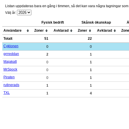
Listan uppdateras bara en gång i timmen, så det kan vara några tagningar so
Välj år:
Fysisk bedrift
Skånsk ökunskap
Ä
Användare
Zoner
Avklarad
Zoner
Avklarad
Zone
Totalt
51
22
Cyklonen
0
0
grrreddan
2
1
Majakatt
0
1
MrSpock
0
1
Piraten
0
1
rutinerads
1
1
TXL
1
4