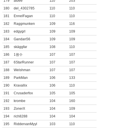
179
albee
110
203
180
del_4302785
110
110
181
EnnelFagan
110
110
182
Raggmunken
109
116
183
edgygrl
109
109
184
Gandan56
109
109
185
skäggfar
108
110
186
1원수
107
107
187
6StarRunner
107
107
188
Welshman
107
107
189
ParkMan
106
133
190
Kravallix
106
110
191
Crusaderfox
105
105
192
krombe
104
160
193
ZonerX
104
109
194
rich8288
104
104
195
RiddervanMyyl
103
110