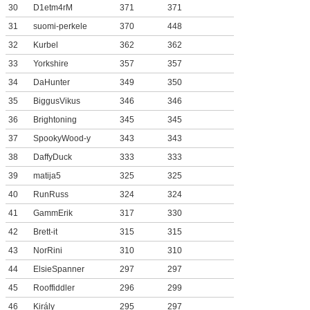
30
D1etm4rM
371
371
31
suomi-perkele
370
448
32
Kurbel
362
362
33
Yorkshire
357
357
34
DaHunter
349
350
35
BiggusVikus
346
346
36
Brightoning
345
345
37
SpookyWood-y
343
343
38
DaffyDuck
333
333
39
matija5
325
325
40
RunRuss
324
324
41
GammErik
317
330
42
Brett-it
315
315
43
NorRini
310
310
44
ElsieSpanner
297
297
45
Rooffiddler
296
299
46
Király
295
297