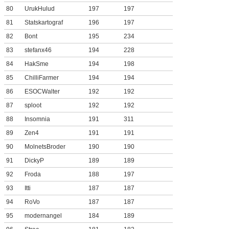
80
UrukHulud
197
197
81
Statskartograf
196
197
82
Bont
195
234
83
stefanx46
194
228
84
HakSme
194
198
85
ChilliFarmer
194
194
86
ESOCWalter
192
192
87
sploot
192
192
88
Insomnia
191
311
89
Zen4
191
191
90
MolnetsBroder
190
190
91
DickyP
189
189
92
Froda
188
197
93
Itti
187
187
94
RoVo
187
187
95
modernangel
184
189