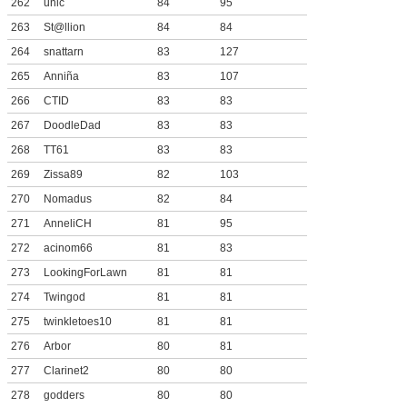
262
unic
84
95
263
St@llion
84
84
264
snattarn
83
127
265
Anniña
83
107
266
CTID
83
83
267
DoodleDad
83
83
268
TT61
83
83
269
Zissa89
82
103
270
Nomadus
82
84
271
AnneliCH
81
95
272
acinom66
81
83
273
LookingForLawn
81
81
274
Twingod
81
81
275
twinkletoes10
81
81
276
Arbor
80
81
277
Clarinet2
80
80
278
godders
80
80