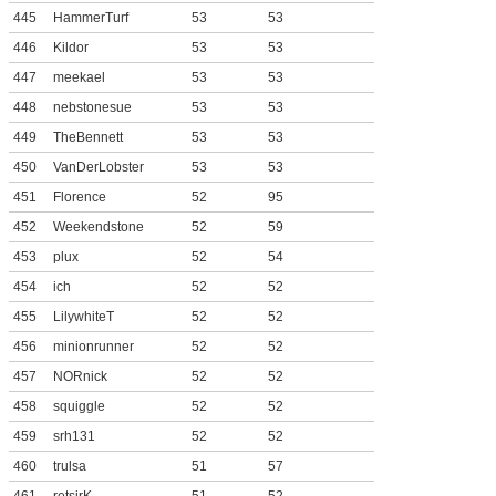
445
HammerTurf
53
53
446
Kildor
53
53
447
meekael
53
53
448
nebstonesue
53
53
449
TheBennett
53
53
450
VanDerLobster
53
53
451
Florence
52
95
452
Weekendstone
52
59
453
plux
52
54
454
ich
52
52
455
LilywhiteT
52
52
456
minionrunner
52
52
457
NORnick
52
52
458
squiggle
52
52
459
srh131
52
52
460
trulsa
51
57