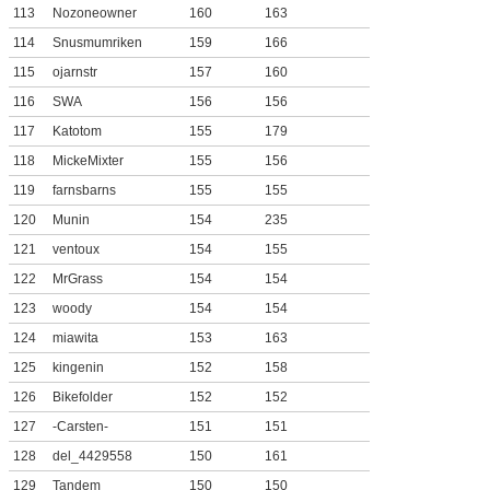
113
Nozoneowner
160
163
114
Snusmumriken
159
166
115
ojarnstr
157
160
116
SWA
156
156
117
Katotom
155
179
118
MickeMixter
155
156
119
farnsbarns
155
155
120
Munin
154
235
121
ventoux
154
155
122
MrGrass
154
154
123
woody
154
154
124
miawita
153
163
125
kingenin
152
158
126
Bikefolder
152
152
127
-Carsten-
151
151
128
del_4429558
150
161
129
Tandem
150
150