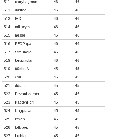
511
carrybagman
46
46
512
dafitoo
46
46
513
IRD
46
46
514
mikacycle
46
46
515
nesse
46
46
516
PFOPapa
46
46
517
Straubero
46
46
518
torspjäsku
46
46
519
89nitraM
45
45
520
cral
45
45
521
ddraig
45
45
522
DevonLearner
45
45
523
KaptenRc4
45
45
524
kingprawn
45
45
525
ktmcnl
45
45
526
lollypop
45
45
527
Luthien
45
45