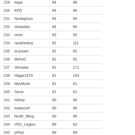
229
legal
94
98
230
KPD
94
96
231
Nystagmus
94
94
232
sleepdep
94
94
233
omm
93
93
234
ramblerboy
92
111
235
dr.prawn
92
92
236
MrPeO
92
92
237
Voinaika
91
171
238
Higge1979
91
104
239
MysMulle
91
91
240
Serra
91
91
241
hillrep
90
90
242
leakyroof
90
90
243
North_Wing
90
90
244
VNV_Legion
89
92
245
pPilot
89
89