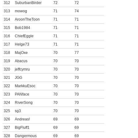
312
SuburbanBirder
72
72
313
mowog
71
74
314
AroonTheToon
71
71
315
Bob1984
71
71
316
ChiefEggle
71
71
317
Helge73
71
71
318
MajOxe
70
77
319
Abacus
70
70
320
jeffcymru
70
70
321
JGG
70
70
322
MarkkuEsoc
70
70
323
PANface
70
70
324
RiverSong
70
70
325
sg3
70
70
326
Andreas!
69
69
327
BigFluff1
69
69
328
Dangermous
69
69