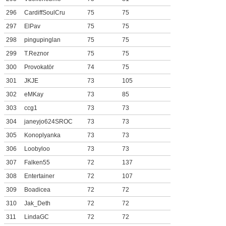
296
CardiffSoulCru
75
75
297
ElPav
75
75
298
pingupinglan
75
75
299
T.Reznor
75
75
300
Provokatör
74
75
301
JKJE
73
105
302
eMKay
73
85
303
ccg1
73
73
304
janeyjo624SROC
73
73
305
Konoplyanka
73
73
306
Loobyloo
73
73
307
Falken55
72
137
308
Entertainer
72
107
309
Boadicea
72
72
310
Jak_Deth
72
72
311
LindaGC
72
72