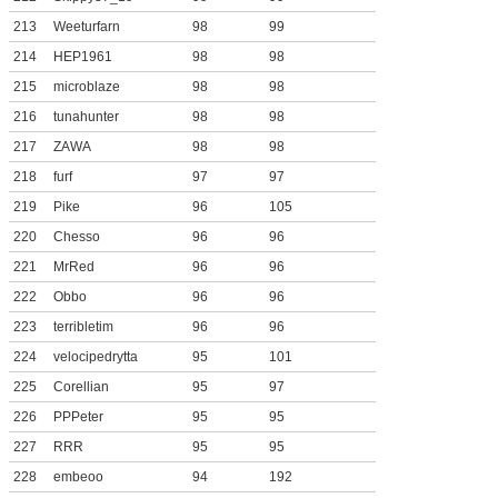
213
Weeturfarn
98
99
214
HEP1961
98
98
215
microblaze
98
98
216
tunahunter
98
98
217
ZAWA
98
98
218
furf
97
97
219
Pike
96
105
220
Chesso
96
96
221
MrRed
96
96
222
Obbo
96
96
223
terribletim
96
96
224
velocipedrytta
95
101
225
Corellian
95
97
226
PPPeter
95
95
227
RRR
95
95
228
embeoo
94
192