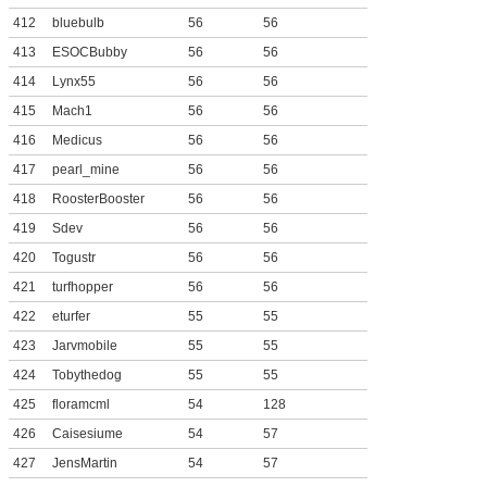
412
bluebulb
56
56
413
ESOCBubby
56
56
414
Lynx55
56
56
415
Mach1
56
56
416
Medicus
56
56
417
pearl_mine
56
56
418
RoosterBooster
56
56
419
Sdev
56
56
420
Togustr
56
56
421
turfhopper
56
56
422
eturfer
55
55
423
Jarvmobile
55
55
424
Tobythedog
55
55
425
floramcml
54
128
426
Caisesiume
54
57
427
JensMartin
54
57