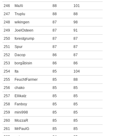
246
MaXi
88
101
247
Truplu
88
88
248
wikingen
87
98
249
JoelOsteen
87
91
250
forestgrump
87
87
251
Spur
87
87
252
Dacop
86
87
253
borgåbisin
86
86
254
Ita
85
104
255
FeuchtFarmer
85
88
256
chako
85
85
257
Ellikatz
85
85
258
Fanboy
85
85
259
mini998
85
85
260
MozzaR
85
85
261
MrPaulG
85
85