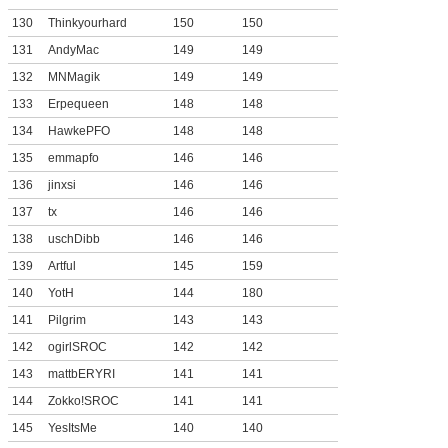
130
Thinkyourhard
150
150
131
AndyMac
149
149
132
MNMagik
149
149
133
Erpequeen
148
148
134
HawkePFO
148
148
135
emmapfo
146
146
136
jinxsi
146
146
137
tx
146
146
138
uschDibb
146
146
139
Artful
145
159
140
YotH
144
180
141
Pilgrim
143
143
142
ogirlSROC
142
142
143
mattbERYRI
141
141
144
Zokko!SROC
141
141
145
YesItsMe
140
140