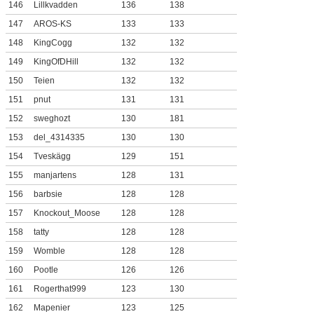
146
Lillkvadden
136
138
147
AROS-KS
133
133
148
KingCogg
132
132
149
KingOfDHill
132
132
150
Teien
132
132
151
pnut
131
131
152
sweghozt
130
181
153
del_4314335
130
130
154
Tveskägg
129
151
155
manjartens
128
131
156
barbsie
128
128
157
Knockout_Moose
128
128
158
tatty
128
128
159
Womble
128
128
160
Pootle
126
126
161
Rogerthat999
123
130
162
Mapenier
123
125