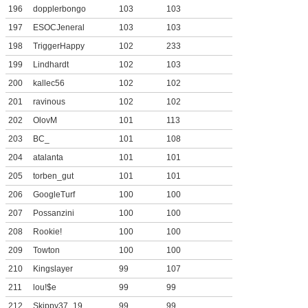
196
dopplerbongo
103
103
197
ESOCJeneral
103
103
198
TriggerHappy
102
233
199
Lindhardt
102
103
200
kallec56
102
102
201
ravinous
102
102
202
OlovM
101
113
203
BC_
101
108
204
atalanta
101
101
205
torben_gut
101
101
206
GoogleTurf
100
100
207
Possanzini
100
100
208
Rookie!
100
100
209
Towton
100
100
210
Kingslayer
99
107
211
lou!$e
99
99
212
Skippy37_19
99
99