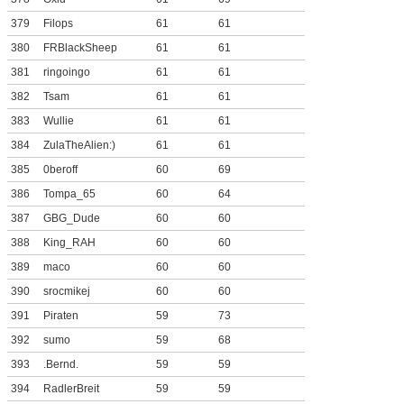
379
Filops
61
61
380
FRBlackSheep
61
61
381
ringoingo
61
61
382
Tsam
61
61
383
Wullie
61
61
384
ZulaTheAlien:)
61
61
385
0beroff
60
69
386
Tompa_65
60
64
387
GBG_Dude
60
60
388
King_RAH
60
60
389
maco
60
60
390
srocmikej
60
60
391
Piraten
59
73
392
sumo
59
68
393
.Bernd.
59
59
394
RadlerBreit
59
59