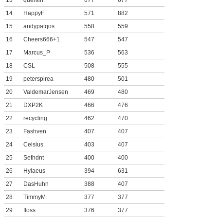
13
quentin
677
677
14
HappyF
571
882
15
andypatqos
558
559
16
Cheers666+1
547
547
17
Marcus_P
536
563
18
CSL
508
555
19
peterspirea
480
501
20
ValdemarJensen
469
480
21
DXP2K
466
476
22
recycling
462
470
23
Fashven
407
407
24
Celsius
403
407
25
Sethdnt
400
400
26
Hylaeus
394
631
27
DasHuhn
388
407
28
TimmyM
377
377
29
floss
376
377