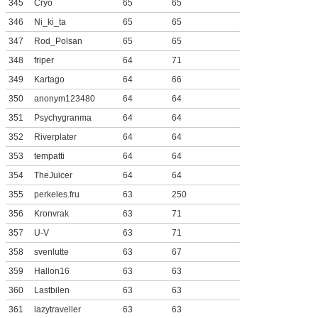
345
Cryo
65
65
346
Ni_ki_ta
65
65
347
Rod_Polsan
65
65
348
friper
64
71
349
Kartago
64
66
350
anonym123480
64
64
351
Psychygranma
64
64
352
Riverplater
64
64
353
tempatti
64
64
354
TheJuicer
64
64
355
perkeles.fru
63
250
356
Kronvrak
63
71
357
U-V
63
71
358
svenlutte
63
67
359
Hallon16
63
63
360
Lastbilen
63
63
361
lazytraveller
63
63