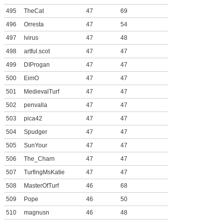
495
TheCat
47
69
496
Orresta
47
54
497
lvirus
47
48
498
artful.scot
47
47
499
DIProgan
47
47
500
EimO
47
47
501
MedievalTurf
47
47
502
penvalla
47
47
503
pica42
47
47
504
Spudger
47
47
505
SunYour
47
47
506
The_Charn
47
47
507
TurfingMsKatie
47
47
508
MasterOfTurf
46
68
509
Pope
46
50
510
magnusn
46
48