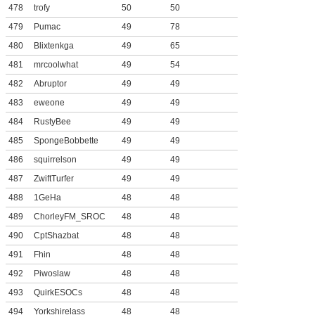
478
trofy
50
50
479
Pumac
49
78
480
Blixtenkga
49
65
481
mrcoolwhat
49
54
482
Abruptor
49
49
483
eweone
49
49
484
RustyBee
49
49
485
SpongeBobbette
49
49
486
squirrelson
49
49
487
ZwiftTurfer
49
49
488
1GeHa
48
48
489
ChorleyFM_SROC
48
48
490
CptShazbat
48
48
491
Fhin
48
48
492
Piwoslaw
48
48
493
QuirkESOCs
48
48
494
Yorkshirelass
48
48