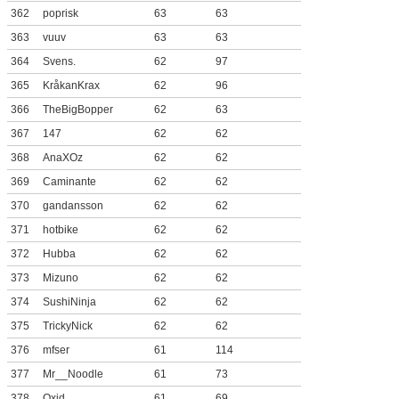
362
poprisk
63
63
363
vuuv
63
63
364
Svens.
62
97
365
KråkanKrax
62
96
366
TheBigBopper
62
63
367
147
62
62
368
AnaXOz
62
62
369
Caminante
62
62
370
gandansson
62
62
371
hotbike
62
62
372
Hubba
62
62
373
Mizuno
62
62
374
SushiNinja
62
62
375
TrickyNick
62
62
376
mfser
61
114
377
Mr__Noodle
61
73
378
Oxid
61
69