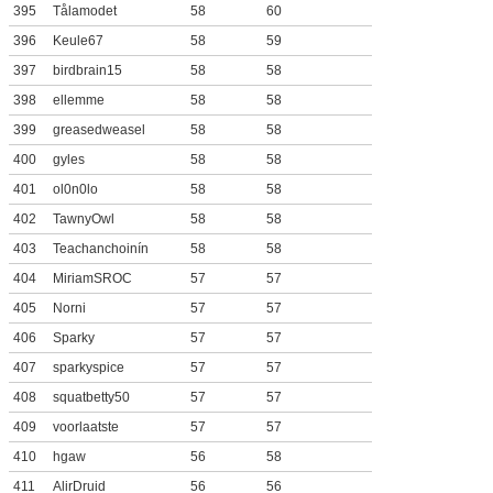
395
Tålamodet
58
60
396
Keule67
58
59
397
birdbrain15
58
58
398
ellemme
58
58
399
greasedweasel
58
58
400
gyles
58
58
401
ol0n0lo
58
58
402
TawnyOwl
58
58
403
Teachanchoinín
58
58
404
MiriamSROC
57
57
405
Norni
57
57
406
Sparky
57
57
407
sparkyspice
57
57
408
squatbetty50
57
57
409
voorlaatste
57
57
410
hgaw
56
58
411
AlirDruid
56
56