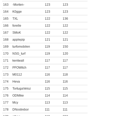
163
-Morten-
123
123
164
K0gge
123
123
165
TXL
122
136
166
forelle
122
122
167
SMoK
122
122
168
applepip
121
121
169
turfomobilen
119
150
170
NSG_turf
119
120
171
kentwall
117
117
172
PFOWitch
117
117
173
M0112
116
118
174
Heva
116
116
175
TortugaVeloz
115
115
176
ODMike
114
114
177
Mcy
113
113
178
DNostrebor
111
111