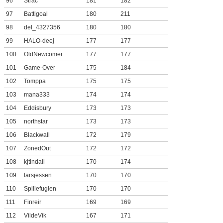
96
Strac
181
182
97
Battigoal
180
211
98
del_4327356
180
180
99
HALO-deej
177
177
100
OldNewcomer
177
177
101
Game-Over
175
184
102
Tomppa
175
175
103
mana333
174
174
104
Eddisbury
173
173
105
northstar
173
173
106
Blackwall
172
179
107
ZonedOut
172
172
108
kjtindall
170
174
109
larsjessen
170
170
110
Spillefuglen
170
170
111
Finreir
169
169
112
VildeVik
167
171