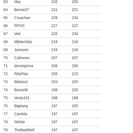
63
hba
232
250
64
Bernie27
231
231
65
Cruachan
229
234
66
FiFVO
227
227
67
Veit
225
234
68
MårtenGås
218
218
69
Junioren
216
216
70
Cyklonen
207
207
71
devongrove
206
206
72
FilleFilur
205
215
73
BlitzIvo2
203
203
74
BosseW
199
220
75
Vento101
198
199
76
Bigbang
197
205
77
Cambla
197
197
78
Str0de
197
197
79
TheBadWolf
197
197