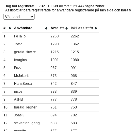
Jag har registrerat 117321 FTT-er av totalt 150447 tagna zoner.
Assist-ftt är bara registrerade för användare registrerade på min sida och bara fö
#
Användare
Antal ftt
Inkl. assist ftt
1
FeTaTo
2260
2262
2
Toffio
1290
1362
3
gerald_flux.rc
1215
1215
4
féarglas
1001
1080
5
Fozzie
967
991
6
MrJokerit
873
968
7
HansBersa
842
847
8
nicos
833
839
9
AJHB
777
778
10
harald_legner
751
753
11
JoasK
694
702
12
steventon_gang
683
683