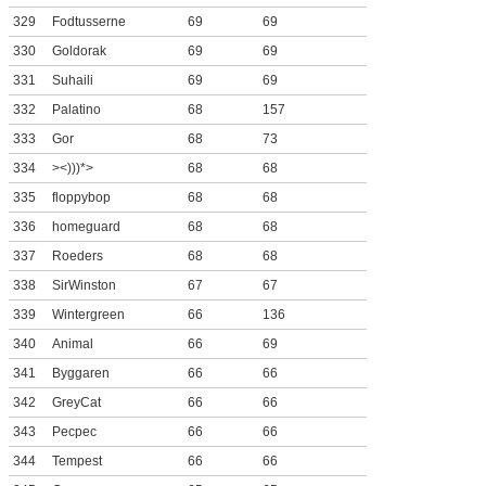
329
Fodtusserne
69
69
330
Goldorak
69
69
331
Suhaili
69
69
332
Palatino
68
157
333
Gor
68
73
334
><)))*>
68
68
335
floppybop
68
68
336
homeguard
68
68
337
Roeders
68
68
338
SirWinston
67
67
339
Wintergreen
66
136
340
Animal
66
69
341
Byggaren
66
66
342
GreyCat
66
66
343
Pecpec
66
66
344
Tempest
66
66