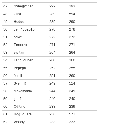
47
Nybegynner
292
293
48
Gusi
289
594
49
Hodge
289
290
50
del_4302016
278
278
51
cake?
272
272
52
Empotrollet
271
271
53
ste7an
264
264
54
LangTouner
260
260
55
Pepega
252
255
56
Jomii
251
260
57
Sven_R
249
514
58
Movemania
244
249
59
glurf
240
240
60
OdKing
238
239
61
HogSquare
236
571
62
Wharfy
233
233