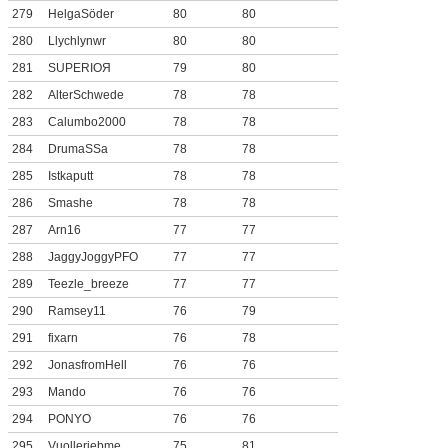
279
HelgaSöder
80
80
280
Llychlynwr
80
80
281
SUPERIOЯ
79
80
282
AlterSchwede
78
78
283
Calumbo2000
78
78
284
DrumaSSa
78
78
285
Istkaputt
78
78
286
Smashe
78
78
287
Arn16
77
77
288
JaggyJoggyPFO
77
77
289
Teezle_breeze
77
77
290
Ramsey11
76
79
291
fixarn
76
78
292
JonasfromHell
76
76
293
Mando
76
76
294
PONYO
76
76
295
Vuolleriebme
75
81