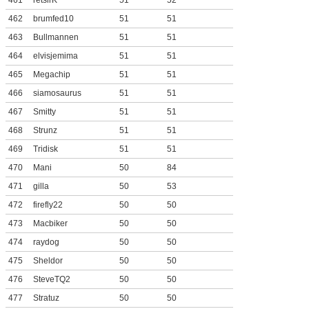
461
retsirK
51
52
462
brumfed10
51
51
463
Bullmannen
51
51
464
elvisjemima
51
51
465
Megachip
51
51
466
siamosaurus
51
51
467
Smitty
51
51
468
Strunz
51
51
469
Tridisk
51
51
470
Mani
50
84
471
gilla
50
53
472
firefly22
50
50
473
Macbiker
50
50
474
raydog
50
50
475
Sheldor
50
50
476
SteveTQ2
50
50
477
Stratuz
50
50