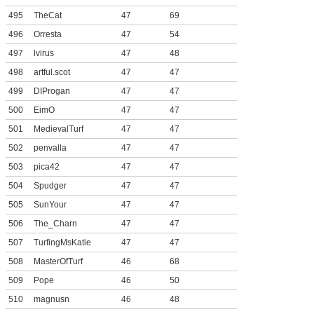
495
TheCat
47
69
496
Orresta
47
54
497
lvirus
47
48
498
artful.scot
47
47
499
DIProgan
47
47
500
EimO
47
47
501
MedievalTurf
47
47
502
penvalla
47
47
503
pica42
47
47
504
Spudger
47
47
505
SunYour
47
47
506
The_Charn
47
47
507
TurfingMsKatie
47
47
508
MasterOfTurf
46
68
509
Pope
46
50
510
magnusn
46
48