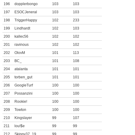
196
dopplerbongo
103
103
197
ESOCJeneral
103
103
198
TriggerHappy
102
233
199
Lindhardt
102
103
200
kallec56
102
102
201
ravinous
102
102
202
OlovM
101
113
203
BC_
101
108
204
atalanta
101
101
205
torben_gut
101
101
206
GoogleTurf
100
100
207
Possanzini
100
100
208
Rookie!
100
100
209
Towton
100
100
210
Kingslayer
99
107
211
lou!$e
99
99
212
Skippy37_19
99
99