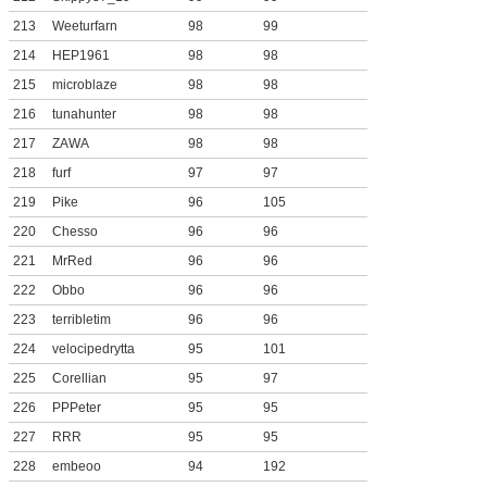
213
Weeturfarn
98
99
214
HEP1961
98
98
215
microblaze
98
98
216
tunahunter
98
98
217
ZAWA
98
98
218
furf
97
97
219
Pike
96
105
220
Chesso
96
96
221
MrRed
96
96
222
Obbo
96
96
223
terribletim
96
96
224
velocipedrytta
95
101
225
Corellian
95
97
226
PPPeter
95
95
227
RRR
95
95
228
embeoo
94
192