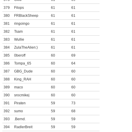
379
Filops
61
61
380
FRBlackSheep
61
61
381
ringoingo
61
61
382
Tsam
61
61
383
Wullie
61
61
384
ZulaTheAlien:)
61
61
385
0beroff
60
69
386
Tompa_65
60
64
387
GBG_Dude
60
60
388
King_RAH
60
60
389
maco
60
60
390
srocmikej
60
60
391
Piraten
59
73
392
sumo
59
68
393
.Bernd.
59
59
394
RadlerBreit
59
59