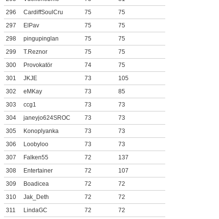
296
CardiffSoulCru
75
75
297
ElPav
75
75
298
pingupinglan
75
75
299
T.Reznor
75
75
300
Provokatör
74
75
301
JKJE
73
105
302
eMKay
73
85
303
ccg1
73
73
304
janeyjo624SROC
73
73
305
Konoplyanka
73
73
306
Loobyloo
73
73
307
Falken55
72
137
308
Entertainer
72
107
309
Boadicea
72
72
310
Jak_Deth
72
72
311
LindaGC
72
72