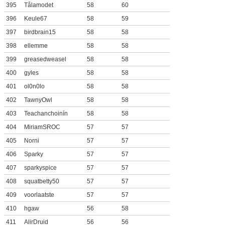
395
Tålamodet
58
60
396
Keule67
58
59
397
birdbrain15
58
58
398
ellemme
58
58
399
greasedweasel
58
58
400
gyles
58
58
401
ol0n0lo
58
58
402
TawnyOwl
58
58
403
Teachanchoinín
58
58
404
MiriamSROC
57
57
405
Norni
57
57
406
Sparky
57
57
407
sparkyspice
57
57
408
squatbetty50
57
57
409
voorlaatste
57
57
410
hgaw
56
58
411
AlirDruid
56
56