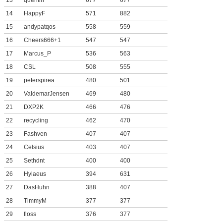
13
quentin
677
677
14
HappyF
571
882
15
andypatqos
558
559
16
Cheers666+1
547
547
17
Marcus_P
536
563
18
CSL
508
555
19
peterspirea
480
501
20
ValdemarJensen
469
480
21
DXP2K
466
476
22
recycling
462
470
23
Fashven
407
407
24
Celsius
403
407
25
Sethdnt
400
400
26
Hylaeus
394
631
27
DasHuhn
388
407
28
TimmyM
377
377
29
floss
376
377