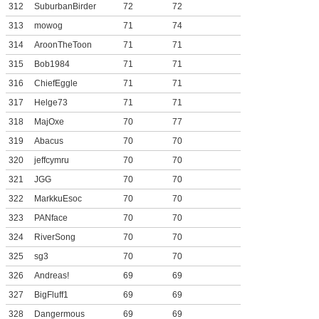
312
SuburbanBirder
72
72
313
mowog
71
74
314
AroonTheToon
71
71
315
Bob1984
71
71
316
ChiefEggle
71
71
317
Helge73
71
71
318
MajOxe
70
77
319
Abacus
70
70
320
jeffcymru
70
70
321
JGG
70
70
322
MarkkuEsoc
70
70
323
PANface
70
70
324
RiverSong
70
70
325
sg3
70
70
326
Andreas!
69
69
327
BigFluff1
69
69
328
Dangermous
69
69