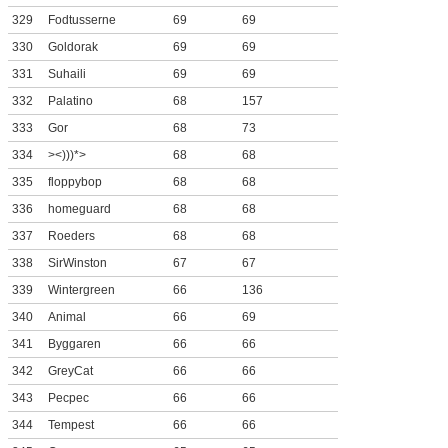
329
Fodtusserne
69
69
330
Goldorak
69
69
331
Suhaili
69
69
332
Palatino
68
157
333
Gor
68
73
334
><)))*>
68
68
335
floppybop
68
68
336
homeguard
68
68
337
Roeders
68
68
338
SirWinston
67
67
339
Wintergreen
66
136
340
Animal
66
69
341
Byggaren
66
66
342
GreyCat
66
66
343
Pecpec
66
66
344
Tempest
66
66