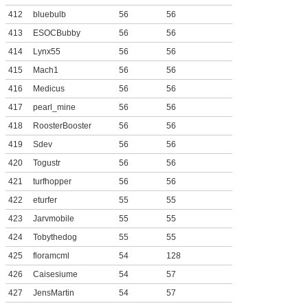
412
bluebulb
56
56
413
ESOCBubby
56
56
414
Lynx55
56
56
415
Mach1
56
56
416
Medicus
56
56
417
pearl_mine
56
56
418
RoosterBooster
56
56
419
Sdev
56
56
420
Togustr
56
56
421
turfhopper
56
56
422
eturfer
55
55
423
Jarvmobile
55
55
424
Tobythedog
55
55
425
floramcml
54
128
426
Caisesiume
54
57
427
JensMartin
54
57