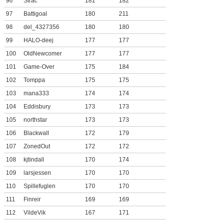
96
Strac
181
182
97
Battigoal
180
211
98
del_4327356
180
180
99
HALO-deej
177
177
100
OldNewcomer
177
177
101
Game-Over
175
184
102
Tomppa
175
175
103
mana333
174
174
104
Eddisbury
173
173
105
northstar
173
173
106
Blackwall
172
179
107
ZonedOut
172
172
108
kjtindall
170
174
109
larsjessen
170
170
110
Spillefuglen
170
170
111
Finreir
169
169
112
VildeVik
167
171