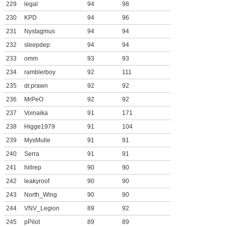
229
legal
94
98
230
KPD
94
96
231
Nystagmus
94
94
232
sleepdep
94
94
233
omm
93
93
234
ramblerboy
92
111
235
dr.prawn
92
92
236
MrPeO
92
92
237
Voinaika
91
171
238
Higge1979
91
104
239
MysMulle
91
91
240
Serra
91
91
241
hillrep
90
90
242
leakyroof
90
90
243
North_Wing
90
90
244
VNV_Legion
89
92
245
pPilot
89
89