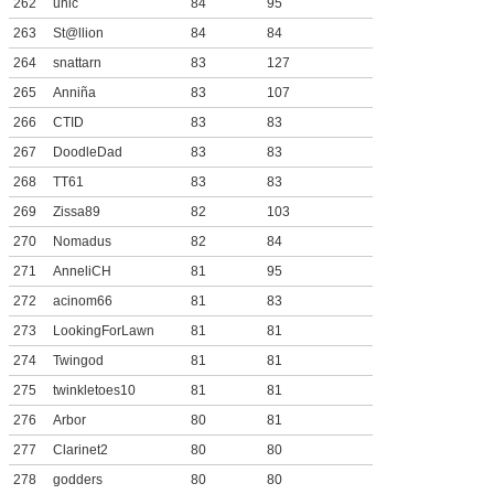
262
unic
84
95
263
St@llion
84
84
264
snattarn
83
127
265
Anniña
83
107
266
CTID
83
83
267
DoodleDad
83
83
268
TT61
83
83
269
Zissa89
82
103
270
Nomadus
82
84
271
AnneliCH
81
95
272
acinom66
81
83
273
LookingForLawn
81
81
274
Twingod
81
81
275
twinkletoes10
81
81
276
Arbor
80
81
277
Clarinet2
80
80
278
godders
80
80