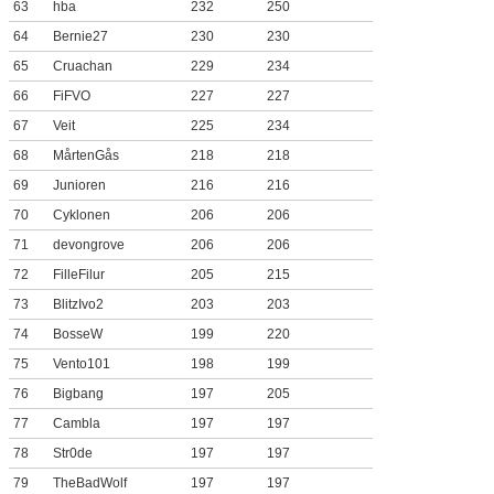
63
hba
232
250
64
Bernie27
230
230
65
Cruachan
229
234
66
FiFVO
227
227
67
Veit
225
234
68
MårtenGås
218
218
69
Junioren
216
216
70
Cyklonen
206
206
71
devongrove
206
206
72
FilleFilur
205
215
73
BlitzIvo2
203
203
74
BosseW
199
220
75
Vento101
198
199
76
Bigbang
197
205
77
Cambla
197
197
78
Str0de
197
197
79
TheBadWolf
197
197