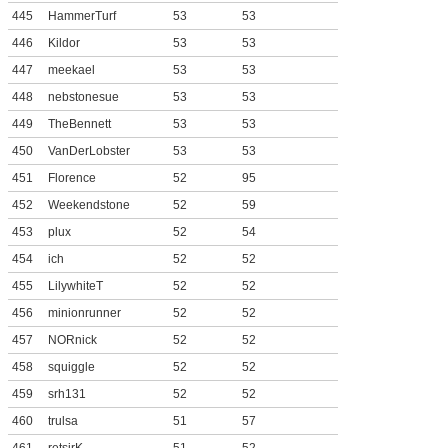
445
HammerTurf
53
53
446
Kildor
53
53
447
meekael
53
53
448
nebstonesue
53
53
449
TheBennett
53
53
450
VanDerLobster
53
53
451
Florence
52
95
452
Weekendstone
52
59
453
plux
52
54
454
ich
52
52
455
LilywhiteT
52
52
456
minionrunner
52
52
457
NORnick
52
52
458
squiggle
52
52
459
srh131
52
52
460
trulsa
51
57