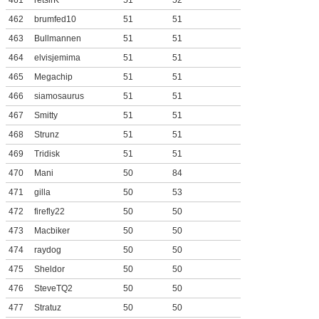
461
retsirK
51
52
462
brumfed10
51
51
463
Bullmannen
51
51
464
elvisjemima
51
51
465
Megachip
51
51
466
siamosaurus
51
51
467
Smitty
51
51
468
Strunz
51
51
469
Tridisk
51
51
470
Mani
50
84
471
gilla
50
53
472
firefly22
50
50
473
Macbiker
50
50
474
raydog
50
50
475
Sheldor
50
50
476
SteveTQ2
50
50
477
Stratuz
50
50