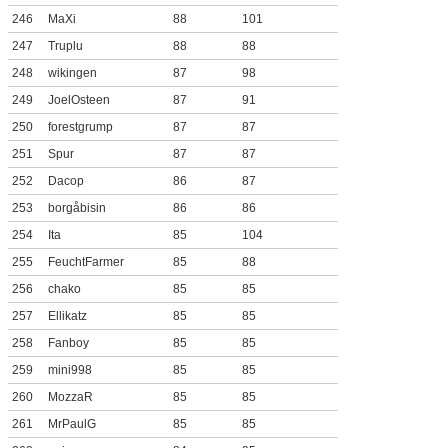
246
MaXi
88
101
247
Truplu
88
88
248
wikingen
87
98
249
JoelOsteen
87
91
250
forestgrump
87
87
251
Spur
87
87
252
Dacop
86
87
253
borgåbisin
86
86
254
Ita
85
104
255
FeuchtFarmer
85
88
256
chako
85
85
257
Ellikatz
85
85
258
Fanboy
85
85
259
mini998
85
85
260
MozzaR
85
85
261
MrPaulG
85
85