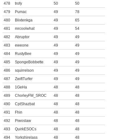
478
trofy
50
50
479
Pumac
49
78
480
Blixtenkga
49
65
481
mrcoolwhat
49
54
482
Abruptor
49
49
483
eweone
49
49
484
RustyBee
49
49
485
SpongeBobbette
49
49
486
squirrelson
49
49
487
ZwiftTurfer
49
49
488
1GeHa
48
48
489
ChorleyFM_SROC
48
48
490
CptShazbat
48
48
491
Fhin
48
48
492
Piwoslaw
48
48
493
QuirkESOCs
48
48
494
Yorkshirelass
48
48