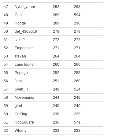
47
Nybegynner
292
293
48
Gusi
289
594
49
Hodge
289
290
50
del_4302016
278
278
51
cake?
272
272
52
Empotrollet
271
271
53
ste7an
264
264
54
LangTouner
260
260
55
Pepega
252
255
56
Jomii
251
260
57
Sven_R
249
514
58
Movemania
244
249
59
glurf
240
240
60
OdKing
238
239
61
HogSquare
236
571
62
Wharfy
233
233