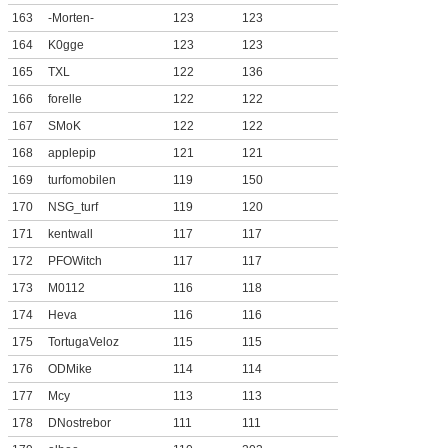
163
-Morten-
123
123
164
K0gge
123
123
165
TXL
122
136
166
forelle
122
122
167
SMoK
122
122
168
applepip
121
121
169
turfomobilen
119
150
170
NSG_turf
119
120
171
kentwall
117
117
172
PFOWitch
117
117
173
M0112
116
118
174
Heva
116
116
175
TortugaVeloz
115
115
176
ODMike
114
114
177
Mcy
113
113
178
DNostrebor
111
111