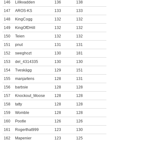
146
Lillkvadden
136
138
147
AROS-KS
133
133
148
KingCogg
132
132
149
KingOfDHill
132
132
150
Teien
132
132
151
pnut
131
131
152
sweghozt
130
181
153
del_4314335
130
130
154
Tveskägg
129
151
155
manjartens
128
131
156
barbsie
128
128
157
Knockout_Moose
128
128
158
tatty
128
128
159
Womble
128
128
160
Pootle
126
126
161
Rogerthat999
123
130
162
Mapenier
123
125