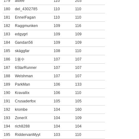
179
albee
110
203
180
del_4302785
110
110
181
EnnelFagan
110
110
182
Raggmunken
109
116
183
edgygrl
109
109
184
Gandan56
109
109
185
skäggfar
108
110
186
1원수
107
107
187
6StarRunner
107
107
188
Welshman
107
107
189
ParkMan
106
133
190
Kravallix
106
110
191
Crusaderfox
105
105
192
krombe
104
160
193
ZonerX
104
109
194
rich8288
104
104
195
RiddervanMyyl
103
110