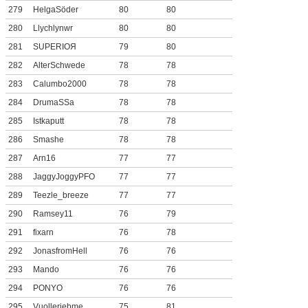
279
HelgaSöder
80
80
280
Llychlynwr
80
80
281
SUPERIOЯ
79
80
282
AlterSchwede
78
78
283
Calumbo2000
78
78
284
DrumaSSa
78
78
285
Istkaputt
78
78
286
Smashe
78
78
287
Arn16
77
77
288
JaggyJoggyPFO
77
77
289
Teezle_breeze
77
77
290
Ramsey11
76
79
291
fixarn
76
78
292
JonasfromHell
76
76
293
Mando
76
76
294
PONYO
76
76
295
Vuolleriebme
75
81