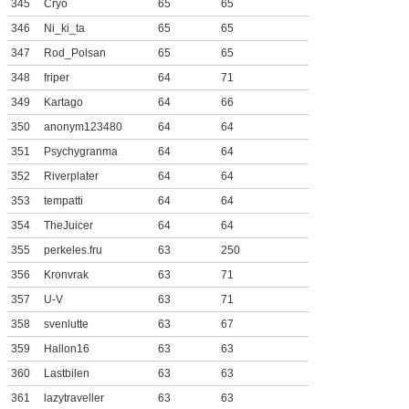
345
Cryo
65
65
346
Ni_ki_ta
65
65
347
Rod_Polsan
65
65
348
friper
64
71
349
Kartago
64
66
350
anonym123480
64
64
351
Psychygranma
64
64
352
Riverplater
64
64
353
tempatti
64
64
354
TheJuicer
64
64
355
perkeles.fru
63
250
356
Kronvrak
63
71
357
U-V
63
71
358
svenlutte
63
67
359
Hallon16
63
63
360
Lastbilen
63
63
361
lazytraveller
63
63