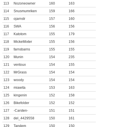
113
Nozoneowner
160
163
114
Snusmumriken
159
166
115
ojarnstr
157
160
116
SWA
156
156
117
Katotom
155
179
118
MickeMixter
155
156
119
farnsbarns
155
155
120
Munin
154
235
121
ventoux
154
155
122
MrGrass
154
154
123
woody
154
154
124
miawita
153
163
125
kingenin
152
158
126
Bikefolder
152
152
127
-Carsten-
151
151
128
del_4429558
150
161
129
Tandem
150
150