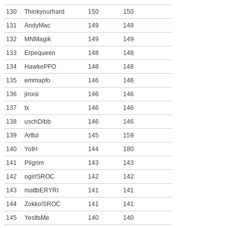
130
Thinkyourhard
150
150
131
AndyMac
149
149
132
MNMagik
149
149
133
Erpequeen
148
148
134
HawkePFO
148
148
135
emmapfo
146
146
136
jinxsi
146
146
137
tx
146
146
138
uschDibb
146
146
139
Artful
145
159
140
YotH
144
180
141
Pilgrim
143
143
142
ogirlSROC
142
142
143
mattbERYRI
141
141
144
Zokko!SROC
141
141
145
YesItsMe
140
140