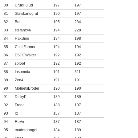
80
UrukHulud
197
197
81
Statskartograf
196
197
82
Bont
195
234
83
stefanx46
194
228
84
HakSme
194
198
85
ChilliFarmer
194
194
86
ESOCWalter
192
192
87
sploot
192
192
88
Insomnia
191
311
89
Zen4
191
191
90
MolnetsBroder
190
190
91
DickyP
189
189
92
Froda
188
197
93
Itti
187
187
94
RoVo
187
187
95
modernangel
184
189