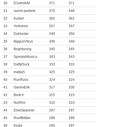
30
D1etm4rM
371
371
31
suomi-perkele
370
448
32
Kurbel
362
362
33
Yorkshire
357
357
34
DaHunter
349
350
35
BiggusVikus
346
346
36
Brightoning
345
345
37
SpookyWood-y
343
343
38
DaffyDuck
333
333
39
matija5
325
325
40
RunRuss
324
324
41
GammErik
317
330
42
Brett-it
315
315
43
NorRini
310
310
44
ElsieSpanner
297
297
45
Rooffiddler
296
299
46
Király
295
297