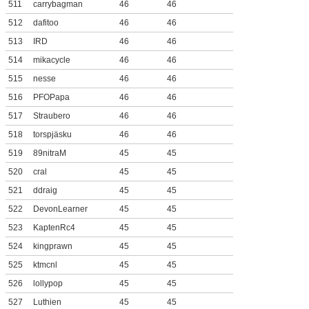
511
carrybagman
46
46
512
dafitoo
46
46
513
IRD
46
46
514
mikacycle
46
46
515
nesse
46
46
516
PFOPapa
46
46
517
Straubero
46
46
518
torspjäsku
46
46
519
89nitraM
45
45
520
cral
45
45
521
ddraig
45
45
522
DevonLearner
45
45
523
KaptenRc4
45
45
524
kingprawn
45
45
525
ktmcnl
45
45
526
lollypop
45
45
527
Luthien
45
45