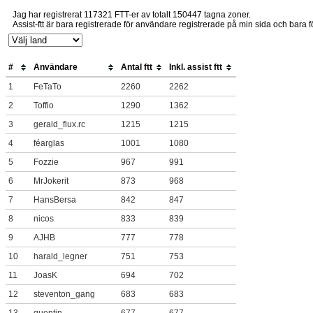
Jag har registrerat 117321 FTT-er av totalt 150447 tagna zoner.
Assist-ftt är bara registrerade för användare registrerade på min sida och bara fö
#
Användare
Antal ftt
Inkl. assist ftt
1
FeTaTo
2260
2262
2
Toffio
1290
1362
3
gerald_flux.rc
1215
1215
4
féarglas
1001
1080
5
Fozzie
967
991
6
MrJokerit
873
968
7
HansBersa
842
847
8
nicos
833
839
9
AJHB
777
778
10
harald_legner
751
753
11
JoasK
694
702
12
steventon_gang
683
683