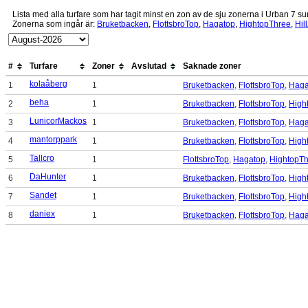
Lista med alla turfare som har tagit minst en zon av de sju zonerna i Urban 7 
Zonerna som ingår är:
Bruketbacken
,
FlottsbroTop
,
Hagatop
,
HightopThree
,
Hil
#
Turfare
Zoner
Avslutad
Saknade zoner
kolaåberg
1
1
Bruketbacken
,
FlottsbroTop
,
Haga
beha
2
1
Bruketbacken
,
FlottsbroTop
,
High
LunicorMackos
3
1
Bruketbacken
,
FlottsbroTop
,
Haga
mantorppark
4
1
Bruketbacken
,
FlottsbroTop
,
High
Tallcro
5
1
FlottsbroTop
,
Hagatop
,
HightopT
DaHunter
6
1
Bruketbacken
,
FlottsbroTop
,
High
Sandet
7
1
Bruketbacken
,
FlottsbroTop
,
High
daniex
8
1
Bruketbacken
,
FlottsbroTop
,
Haga