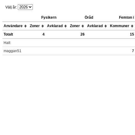
Välj år:
Fysikern
Öråd
Femton i
Användare
Zoner
Avklarad
Zoner
Avklarad
Kommuner
Totalt
4
26
15
Halt
maggan51
7