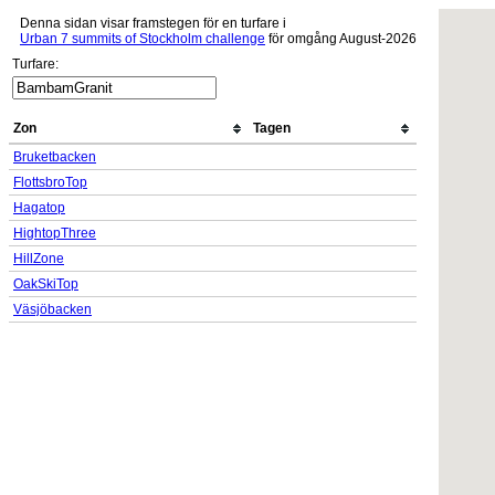
Denna sidan visar framstegen för en turfare i
Urban 7 summits of Stockholm challenge
för omgång August-2026
Turfare:
Zon
Tagen
Bruketbacken
FlottsbroTop
Hagatop
HightopThree
HillZone
OakSkiTop
Väsjöbacken