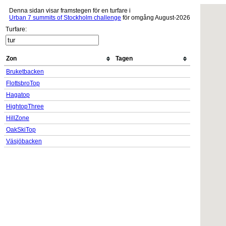
Denna sidan visar framstegen för en turfare i
Urban 7 summits of Stockholm challenge
för omgång August-2026
Turfare:
Zon
Tagen
Bruketbacken
FlottsbroTop
Hagatop
HightopThree
HillZone
OakSkiTop
Väsjöbacken