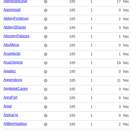
AapravasiGhat
185
1
17
Nej
Aasivissuit
185
1
0
Nej
AbbeyFontenay
185
1
2
Nej
AbbeyStSavin
185
1
3
Nej
AbomeyPalaces
185
1
1
Nej
AbuMena
185
1
0
Nej
Acueducto
185
1
1
Nej
AcueSegovi
185
1
19
Nej
Agadez
185
1
0
Nej
Aggersborg
185
1
11
Nej
AggtelekCaves
185
1
3
Nej
AgraFort
185
1
9
Nej
Aigai
185
1
3
Nej
Áísínai’pi
185
1
0
Nej
AitBenHaddou
185
1
2
Nej