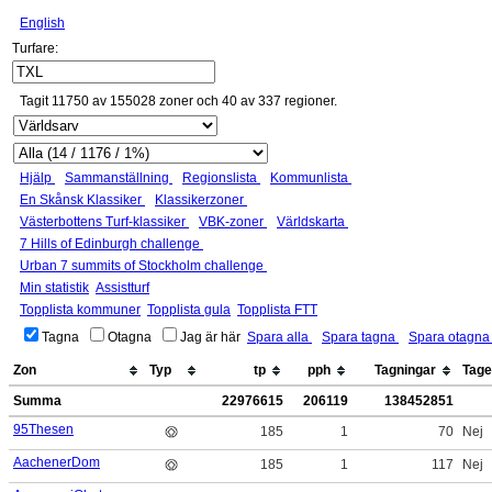
English
Turfare:
Tagit 11750 av 155028 zoner och 40 av 337 regioner.
Hjälp
Sammanställning
Regionslista
Kommunlista
En Skånsk Klassiker
Klassikerzoner
Västerbottens Turf-klassiker
VBK-zoner
Världskarta
7 Hills of Edinburgh challenge
Urban 7 summits of Stockholm challenge
Min statistik
Assistturf
Topplista kommuner
Topplista gula
Topplista FTT
Tagna
Otagna
Jag är här
Spara alla
Spara tagna
Spara otagn
Zon
Typ
tp
pph
Tagningar
Tag
Summa
22976615
206119
138452851
95Thesen
185
1
70
Nej
AachenerDom
185
1
117
Nej