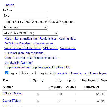
English
Turfare:
Tagit 11721 av 155022 zoner och 40 av 337 regioner.
Hjälp
Sammanställning
Regionslista
Kommunlista
En Skånsk Klassiker
Klassikerzoner
Västerbottens Turf-klassiker
VBK-zoner
Världskarta
7 Hills of Edinburgh challenge
Urban 7 summits of Stockholm challenge
Min statistik
Assistturf
Topplista kommuner
Topplista gula
Topplista FTT
Tagna
Otagna
Jag är här
Spara alla
Spara tagna
Spara otagn
Zon
Typ
tp
pph
Tagningar
Tag
Summa
22976015
206079
138439759
10HourOastler
185
1
32
Nej
11plus5Tafeln
185
1
4
Nej