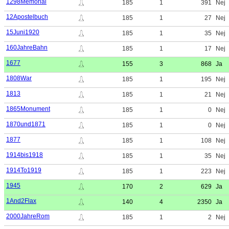
1298Memorial
185
1
391
Nej
12Apostelbuch
185
1
27
Nej
15Juni1920
185
1
35
Nej
160JahreBahn
185
1
17
Nej
1677
155
3
868
Ja
1808War
185
1
195
Nej
1813
185
1
21
Nej
1865Monument
185
1
0
Nej
1870und1871
185
1
0
Nej
1877
185
1
108
Nej
1914bis1918
185
1
35
Nej
1914To1919
185
1
223
Nej
1945
170
2
629
Ja
1And2Flax
140
4
2350
Ja
2000JahreRom
185
1
2
Nej