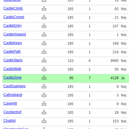
185
1
10
Nej
CastleClimb
185
1
82
Nej
CastleCornet
185
1
21
Nej
CastleEntry
185
1
107
Nej
CastleHoward
185
1
1
Nej
CastleKeep
185
1
169
Nej
CastlePath
185
1
219
Nej
CastleStairs
110
6
9995
Nej
CastleWalk
185
1
56
Nej
CastleZone
95
7
4128
Ja
CastScaligero
185
1
9
Nej
CathsIsland
185
1
3
Nej
CaveHill
185
1
9
Nej
Cecilienhof
185
1
29
Nej
Chaillot
185
1
153
Nej