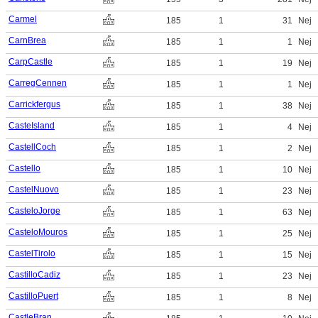
Carmel
185
1
31
Nej
CarnBrea
185
1
1
Nej
CarpCastle
185
1
19
Nej
CarregCennen
185
1
1
Nej
Carrickfergus
185
1
38
Nej
CasteIsland
185
1
4
Nej
CastellCoch
185
1
2
Nej
Castello
185
1
10
Nej
CastelNuovo
185
1
23
Nej
CasteloJorge
185
1
63
Nej
CasteloMouros
185
1
25
Nej
CastelTirolo
185
1
15
Nej
CastilloCadiz
185
1
23
Nej
CastilloPuert
185
1
8
Nej
CastleBran