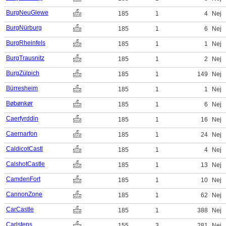
BurgNeuGlewe
185
1
4
Nej
BurgNürburg
185
1
6
Nej
BurgRheinfels
185
1
1
Nej
BurgTrausnitz
185
1
2
Nej
BurgZülpich
185
1
149
Nej
Bürresheim
185
1
1
Nej
Bøbønkør
185
1
6
Nej
Caerfyrddin
185
1
16
Nej
Caernarfon
185
1
24
Nej
CaldicotCastl
185
1
4
Nej
CalshotCastle
185
1
13
Nej
CamdenFort
185
1
10
Nej
CannonZone
185
1
62
Nej
CarCastle
185
1
388
Nej
Carlstens
155
3
281
Nej