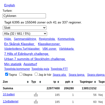
English
Turfare:
Tagit 6395 av 155046 zoner och 41 av 337 regioner.
Hjälp
Sammanställning
Regionslista
Kommunlista
En Skånsk Klassiker
Klassikerzoner
Västerbottens Turf-klassiker
VBK-zoner
Världskarta
7 Hills of Edinburgh challenge
Urban 7 summits of Stockholm challenge
Min statistik
Assistturf
Topplista kommuner
Topplista gula
Topplista FTT
Tagna
Otagna
Jag är här
Spara alla
Spara tagna
Spara otagn
Zon
Typ
tp
pph
Tagningar
Tage
Summa
22977400
206280
138513152
10.batteri
185
1
56
Nej
12eBatteriet
185
1
60
Nej