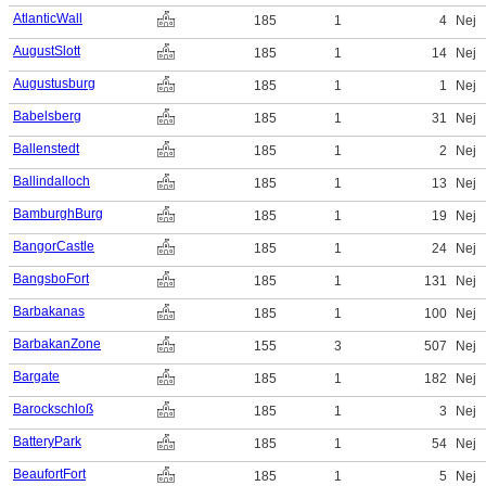
AtlanticWall
185
1
4
Nej
AugustSlott
185
1
14
Nej
Augustusburg
185
1
1
Nej
Babelsberg
185
1
31
Nej
Ballenstedt
185
1
2
Nej
Ballindalloch
185
1
13
Nej
BamburghBurg
185
1
19
Nej
BangorCastle
185
1
24
Nej
BangsboFort
185
1
131
Nej
Barbakanas
185
1
100
Nej
BarbakanZone
155
3
507
Nej
Bargate
185
1
182
Nej
Barockschloß
185
1
3
Nej
BatteryPark
185
1
54
Nej
BeaufortFort
185
1
5
Nej