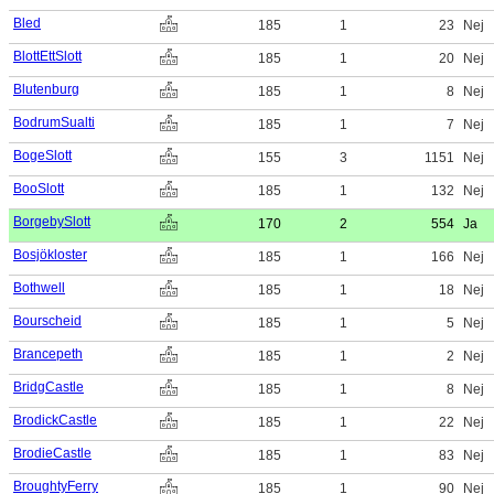
Bled
185
1
23
Nej
BlottEttSlott
185
1
20
Nej
Blutenburg
185
1
8
Nej
BodrumSualti
185
1
7
Nej
BogeSlott
155
3
1151
Nej
BooSlott
185
1
132
Nej
BorgebySlott
170
2
554
Ja
Bosjökloster
185
1
166
Nej
Bothwell
185
1
18
Nej
Bourscheid
185
1
5
Nej
Brancepeth
185
1
2
Nej
BridgCastle
185
1
8
Nej
BrodickCastle
185
1
22
Nej
BrodieCastle
185
1
83
Nej
BroughtyFerry
185
1
90
Nej