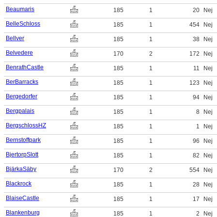
Beaumaris
185
1
20
Nej
BelleSchloss
185
1
454
Nej
Bellver
185
1
38
Nej
Belvedere
170
2
172
Nej
BenrathCastle
185
1
11
Nej
BerBarracks
185
1
123
Nej
Bergedorfer
185
1
94
Nej
Bergpalais
185
1
8
Nej
BergschlossHZ
185
1
1
Nej
Bernstoffpark
185
1
96
Nej
BjertorpSlott
185
1
82
Nej
BjärkaSäby
170
2
554
Nej
Blackrock
185
1
28
Nej
BlaiseCastle
185
1
17
Nej
Blankenburg
185
1
2
Nej