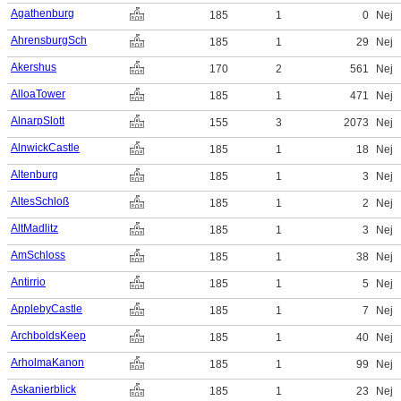
Agathenburg
185
1
0
Nej
AhrensburgSch
185
1
29
Nej
Akershus
170
2
561
Nej
AlloaTower
185
1
471
Nej
AlnarpSlott
155
3
2073
Nej
AlnwickCastle
185
1
18
Nej
Altenburg
185
1
3
Nej
AltesSchloß
185
1
2
Nej
AltMadlitz
185
1
3
Nej
AmSchloss
185
1
38
Nej
Antirrio
185
1
5
Nej
ApplebyCastle
185
1
7
Nej
ArchboldsKeep
185
1
40
Nej
ArholmaKanon
185
1
99
Nej
Askanierblick
185
1
23
Nej