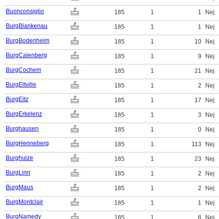
Buonconsiglio
185
1
1
Nej
BurgBlankenau
185
1
1
Nej
BurgBodenheim
185
1
10
Nej
BurgCalenberg
185
1
9
Nej
BurgCochem
185
1
21
Nej
BurgEltville
185
1
2
Nej
BurgEltz
185
1
17
Nej
BurgErkelenz
185
1
3
Nej
Burghausen
185
1
0
Nej
BurgHenneberg
185
1
113
Nej
Burghuize
185
1
23
Nej
BurgLinn
185
1
2
Nej
BurgMaus
185
1
2
Nej
BurgMontclair
185
1
1
Nej
BurgNamedy
185
1
8
Nej